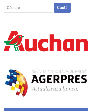
Caută
după: