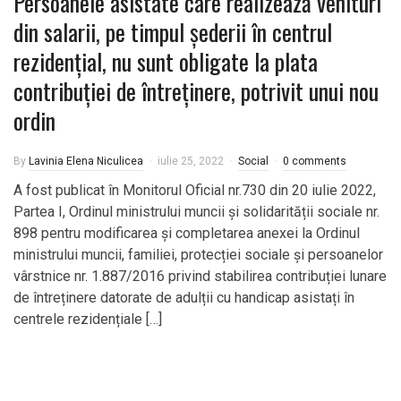
Persoanele asistate care realizează venituri
din salarii, pe timpul șederii în centrul
rezidențial, nu sunt obligate la plata
contribuției de întreținere, potrivit unui nou
ordin
By
Lavinia Elena Niculicea
iulie 25, 2022
Social
0 comments
A fost publicat în Monitorul Oficial nr.730 din 20 iulie 2022,
Partea I, Ordinul ministrului muncii și solidarității sociale nr.
898 pentru modificarea și completarea anexei la Ordinul
ministrului muncii, familiei, protecției sociale și persoanelor
vârstnice nr. 1.887/2016 privind stabilirea contribuției lunare
de întreținere datorate de adulții cu handicap asistați în
centrele rezidențiale […]