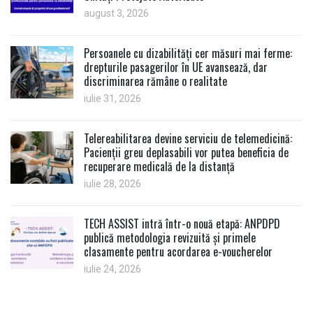
august 3, 2026
Persoanele cu dizabilități cer măsuri mai ferme:
drepturile pasagerilor în UE avansează, dar
discriminarea rămâne o realitate
iulie 31, 2026
Telereabilitarea devine serviciu de telemedicină:
Pacienții greu deplasabili vor putea beneficia de
recuperare medicală de la distanță
iulie 28, 2026
TECH ASSIST intră într-o nouă etapă: ANPDPD
publică metodologia revizuită și primele
clasamente pentru acordarea e-voucherelor
iulie 24, 2026