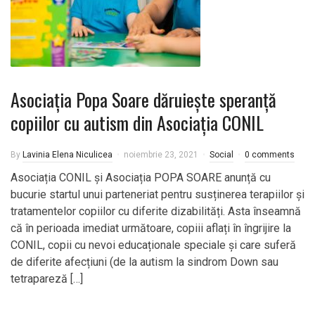
Asociația Popa Soare dăruiește speranță
copiilor cu autism din Asociația CONIL
By
Lavinia Elena Niculicea
noiembrie 23, 2021
Social
0 comments
Asociația CONIL și Asociația POPA SOARE anunță cu
bucurie startul unui parteneriat pentru susținerea terapiilor și
tratamentelor copiilor cu diferite dizabilități. Asta înseamnă
că în perioada imediat următoare, copiii aflați în îngrijire la
CONIL, copii cu nevoi educaționale speciale și care suferă
de diferite afecțiuni (de la autism la sindrom Down sau
tetrapareză […]