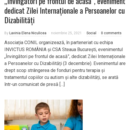
,,Învingători pe frontul de acasă”, eveniment
dedicat Zilei Internaționale a Persoanelor cu
Dizabilități
By
Lavinia Elena Niculicea
noiembrie 25, 2021
Social
0 comments
Asociația CONIL organizează, în parteneriat cu echipa
INVICTUS ROMÂNIA și CSA Steaua București, evenimentul
„Învingători pe frontul de acasă”, dedicat Zilei Internaționale
a Persoanelor cu Dizabilități (3 decembrie). Evenimentul are
drept scop strângerea de fonduri pentru terapia și
tratamentul copiilor cu autism și alte dizabilități, se arată
într-un comunicat de presă […]