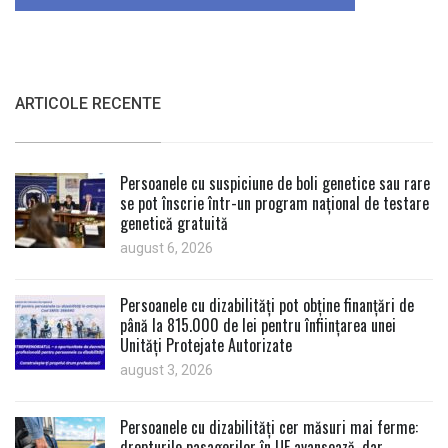
ARTICOLE RECENTE
Persoanele cu suspiciune de boli genetice sau rare
se pot înscrie într-un program național de testare
genetică gratuită
august 6, 2026
Persoanele cu dizabilități pot obține finanțări de
până la 815.000 de lei pentru înființarea unei
Unități Protejate Autorizate
august 3, 2026
Persoanele cu dizabilități cer măsuri mai ferme:
drepturile pasagerilor în UE avansează, dar