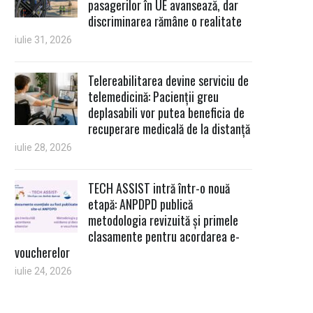
pasagerilor în UE avansează, dar
discriminarea rămâne o realitate
iulie 31, 2026
Telereabilitarea devine serviciu de
telemedicină: Pacienții greu
deplasabili vor putea beneficia de
recuperare medicală de la distanță
iulie 28, 2026
TECH ASSIST intră într-o nouă
etapă: ANPDPD publică
metodologia revizuită și primele
clasamente pentru acordarea e-
voucherelor
iulie 24, 2026