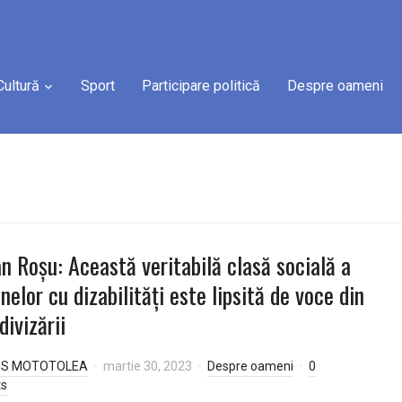
Cultură
Sport
Participare politică
Despre oameni
an Roșu: Această veritabilă clasă socială a
nelor cu dizabilități este lipsită de voce din
divizării
US MOTOTOLEA
martie 30, 2023
Despre oameni
0
s