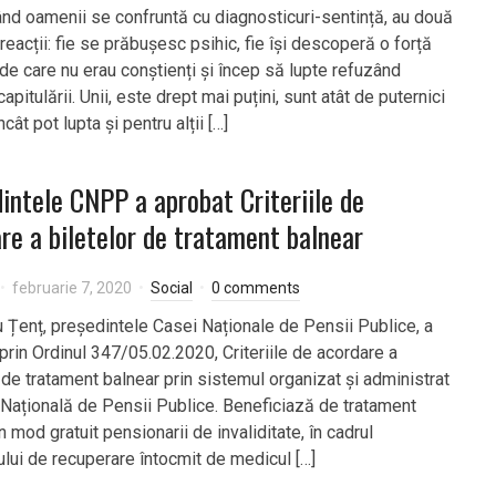
ând oamenii se confruntă cu diagnosticuri-sentință, au două
 reacții: fie se prăbușesc psihic, fie își descoperă o forță
de care nu erau conștienți și încep să lupte refuzând
capitulării. Unii, este drept mai puțini, sunt atât de puternici
ncât pot lupta și pentru alții […]
intele CNPP a aprobat Criteriile de
re a biletelor de tratament balnear
februarie 7, 2020
Social
0 comments
u Țenț, președintele Casei Naționale de Pensii Publice, a
prin Ordinul 347/05.02.2020, Criteriile de acordare a
 de tratament balnear prin sistemul organizat și administrat
Națională de Pensii Publice. Beneficiază de tratament
n mod gratuit pensionarii de invaliditate, în cadrul
lui de recuperare întocmit de medicul […]