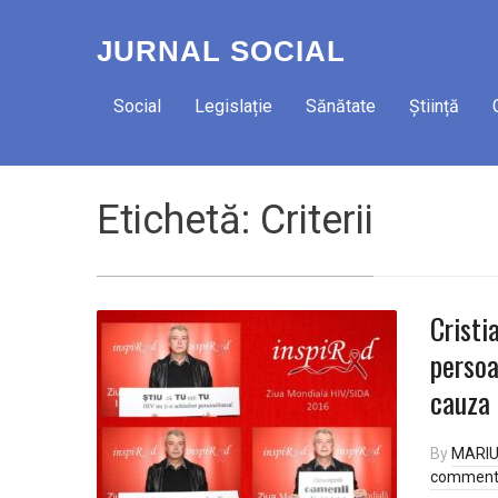
JURNAL SOCIAL
Social
Legislație
Sănătate
Știință
Etichetă:
Criterii
Cristi
persoa
cauza 
By
MARI
comment