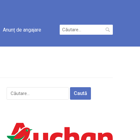
Caută
Anunț de angajare
după:
Caută
după: