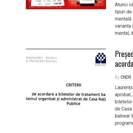
Atunci c
tipuri de
mentală 
varianta 
mental, î
Președ
acorda
By
CNDR
Laurenți
aprobat, 
biletelor
de Casa 
balnear î
programu