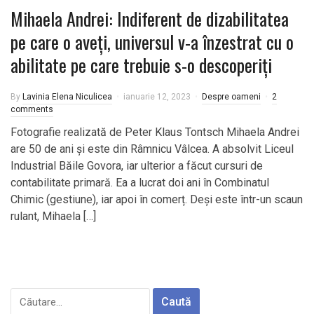
Mihaela Andrei: Indiferent de dizabilitatea
pe care o aveți, universul v-a înzestrat cu o
abilitate pe care trebuie s-o descoperiți
By
Lavinia Elena Niculicea
ianuarie 12, 2023
Despre oameni
2
comments
Fotografie realizată de Peter Klaus Tontsch Mihaela Andrei
are 50 de ani și este din Râmnicu Vâlcea. A absolvit Liceul
Industrial Băile Govora, iar ulterior a făcut cursuri de
contabilitate primară. Ea a lucrat doi ani în Combinatul
Chimic (gestiune), iar apoi în comerț. Deși este într-un scaun
rulant, Mihaela […]
Caută
după: