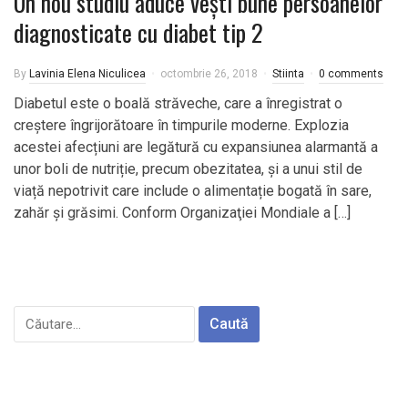
Un nou studiu aduce vești bune persoanelor
diagnosticate cu diabet tip 2
By
Lavinia Elena Niculicea
octombrie 26, 2018
Stiinta
0 comments
Diabetul este o boală străveche, care a înregistrat o
creștere îngrijorătoare în timpurile moderne. Explozia
acestei afecțiuni are legătură cu expansiunea alarmantă a
unor boli de nutriție, precum obezitatea, și a unui stil de
viață nepotrivit care include o alimentație bogată în sare,
zahăr și grăsimi. Conform Organizaţiei Mondiale a […]
Caută
după: