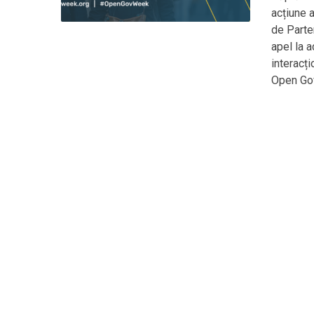
acțiune a
de Parte
apel la 
interacți
Open Go