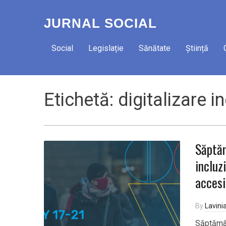
JURNAL SOCIAL
Social
Legislație
Sănătate
Știință
Etichetă:
digitalizare i
Săptăm
incluz
accesi
By
Lavini
Săptămâ