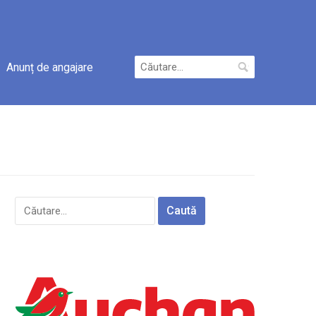
Caută
Anunț de angajare
după:
Caută
după: