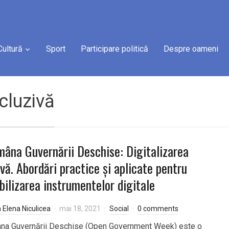
Cultură
Sport
Participare politică
Despre oameni
ncluzivă
âna Guvernării Deschise: Digitalizarea
ivă. Abordări practice și aplicate pentru
bilizarea instrumentelor digitale
a Elena Niculicea
mai 18, 2021
Social
0 comments
na Guvernării Deschise (Open Government Week) este o