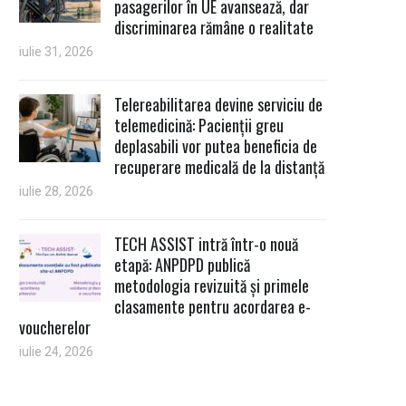
pasagerilor în UE avansează, dar
discriminarea rămâne o realitate
iulie 31, 2026
Telereabilitarea devine serviciu de
telemedicină: Pacienții greu
deplasabili vor putea beneficia de
recuperare medicală de la distanță
iulie 28, 2026
TECH ASSIST intră într-o nouă
etapă: ANPDPD publică
metodologia revizuită și primele
clasamente pentru acordarea e-
voucherelor
iulie 24, 2026