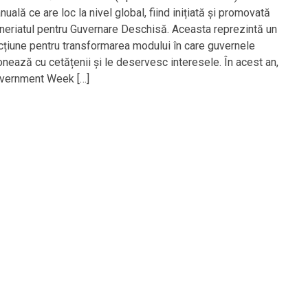
nuală ce are loc la nivel global, fiind inițiată și promovată
neriatul pentru Guvernare Deschisă. Aceasta reprezintă un
acțiune pentru transformarea modului în care guvernele
onează cu cetățenii și le deservesc interesele. În acest an,
vernment Week […]