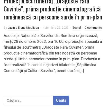
Proiecție scurtmetraj „Dragoste Fără
Cuvinte”, prima producție cinematografică
românească cu persoane surde în prim-plan
By
Lavinia Elena Niculicea
noiembrie 22, 2023
Social
0 comments
Asociația Națională a Surzilor din România organizează,
marți, 28 noiembrie 2023, ora 16.00, o proiecție specială a
filmului de scurtmetraj „Dragoste Fără Cuvinte”, prima
producție cinematografică din țara noastră cu persoane
surde și limba semnelor române în prim-plan. Producția a
fost realizată în cadrul inițiativei bilaterale „Săptămâna
Comunității și Culturii Surzilor”, beneficiară a […]
Caută
după: