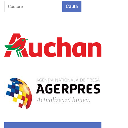
Caută
după: