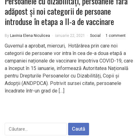
Persoanele cu dizabilități, persoanele fără
adăpost și noi categorii de persoane
introduse în etapa a II-a de vaccinare
By
Lavinia Elena Niculicea
ianuarie 22, 2021
Social
1 comment
Guvernul a aprobat, miercuri, Hotărârea prin care noi
categorii de persoane vor intra în cea de-a doua etapă a
campaniei naționale de vaccinare împotriva COVID-19, care
a început în 15 ianuarie, informează Autoritatea Națională
pentru Drepturile Persoanelor cu Dizabilități, Copii și
Adopții (ANDPDCA). Potrivit sursei citate, persoanele
încadrate într-un grad de […]
Caută
după: