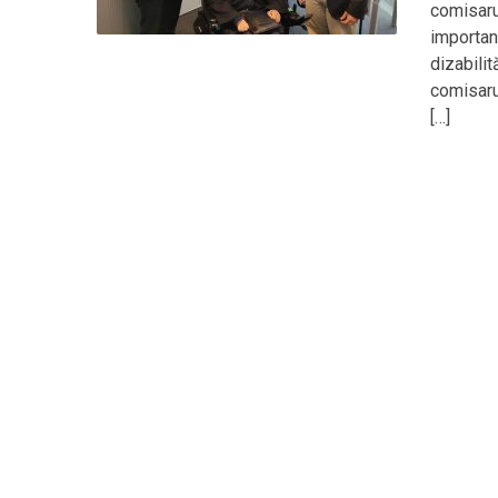
comisaru
importan
dizabilit
comisaru
[…]