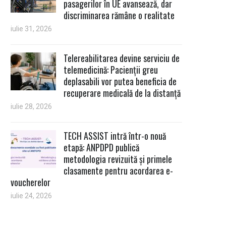
pasagerilor în UE avansează, dar
discriminarea rămâne o realitate
iulie 31, 2026
Telereabilitarea devine serviciu de
telemedicină: Pacienții greu
deplasabili vor putea beneficia de
recuperare medicală de la distanță
iulie 28, 2026
TECH ASSIST intră într-o nouă
etapă: ANPDPD publică
metodologia revizuită și primele
clasamente pentru acordarea e-
voucherelor
iulie 24, 2026