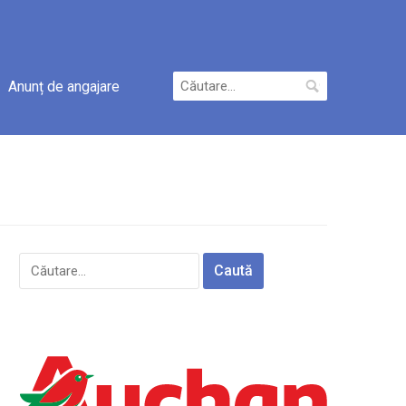
Caută
Anunț de angajare
după:
Caută
după: