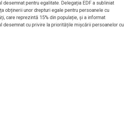
l desemnat pentru egalitate. Delegația EDF a subliniat
ța obținerii unor drepturi egale pentru persoanele cu
ăți, care reprezintă 15% din populație, și a informat
l desemnat cu privire la prioritățile mișcării persoanelor cu