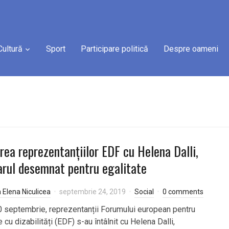
Cultură
Sport
Participare politică
Despre oameni
irea reprezentanțiilor EDF cu Helena Dalli,
rul desemnat pentru egalitate
a Elena Niculicea
septembrie 24, 2019
Social
0 comments
20 septembrie, reprezentanții Forumului european pentru
cu dizabilități (EDF) s-au întâlnit cu Helena Dalli,