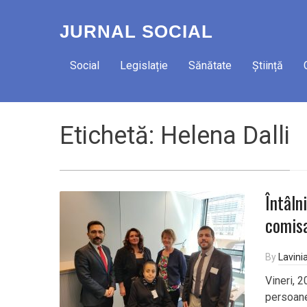
JURNAL SOCIAL
Social
Legislație
Sănătate
Știință
Etichetă:
Helena Dalli
Întâln
comisa
By
Lavini
Vineri, 
persoane 