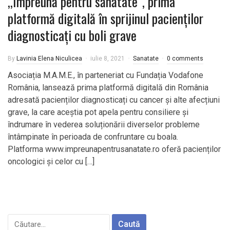
,,Împreună pentru sănătate”, prima
platformă digitală în sprijinul pacienților
diagnosticați cu boli grave
By
Lavinia Elena Niculicea
iulie 8, 2021
Sanatate
0 comments
Asociația M.A.M.E., în parteneriat cu Fundația Vodafone
România, lansează prima platformă digitală din România
adresată pacienților diagnosticați cu cancer și alte afecțiuni
grave, la care aceștia pot apela pentru consiliere și
îndrumare în vederea soluționării diverselor probleme
întâmpinate în perioada de confruntare cu boala.
Platforma www.impreunapentrusanatate.ro oferă pacienților
oncologici și celor cu […]
Caută