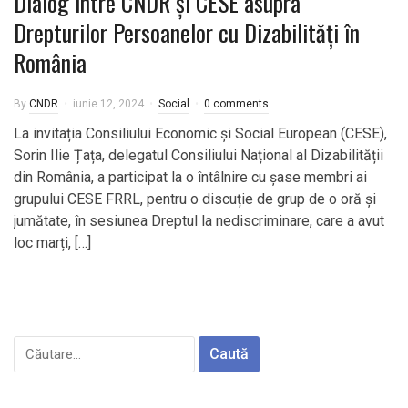
Dialog între CNDR și CESE asupra
Drepturilor Persoanelor cu Dizabilități în
România
By
CNDR
iunie 12, 2024
Social
0 comments
La invitația Consiliului Economic și Social European (CESE),
Sorin Ilie Țața, delegatul Consiliului Național al Dizabilității
din România, a participat la o întâlnire cu șase membri ai
grupului CESE FRRL, pentru o discuție de grup de o oră și
jumătate, în sesiunea Dreptul la nediscriminare, care a avut
loc marți, […]
Caută
după: