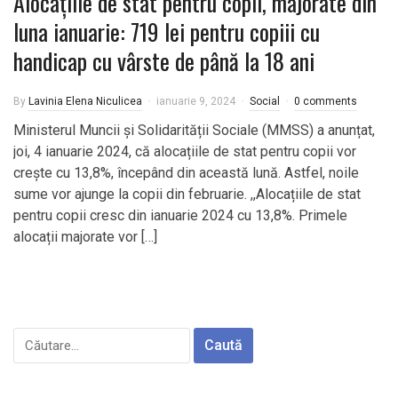
Alocațiile de stat pentru copii, majorate din
luna ianuarie: 719 lei pentru copiii cu
handicap cu vârste de până la 18 ani
By
Lavinia Elena Niculicea
ianuarie 9, 2024
Social
0 comments
Ministerul Muncii și Solidarității Sociale (MMSS) a anunțat,
joi, 4 ianuarie 2024, că alocațiile de stat pentru copii vor
crește cu 13,8%, începând din această lună. Astfel, noile
sume vor ajunge la copii din februarie. ,,Alocațiile de stat
pentru copii cresc din ianuarie 2024 cu 13,8%. Primele
alocații majorate vor […]
Caută
după: