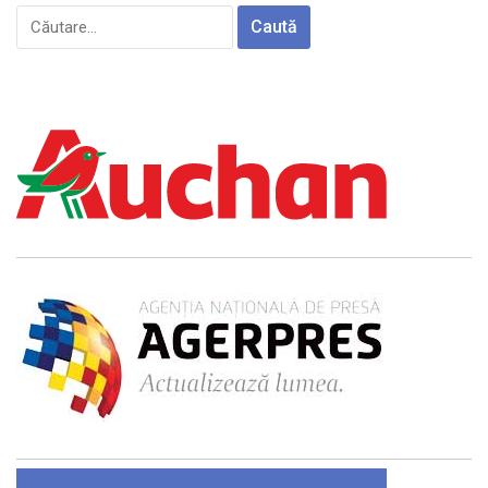
Caută
după: