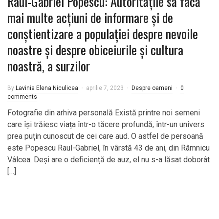
Raul-Gabriel Popescu: Autoritățile să facă
mai multe acțiuni de informare și de
conștientizare a populației despre nevoile
noastre și despre obiceiurile și cultura
noastră, a surzilor
By
Lavinia Elena Niculicea
aprilie 7, 2023
Despre oameni
0
comments
Fotografie din arhiva personală Există printre noi semeni
care își trăiesc viața într-o tăcere profundă, într-un univers
prea puțin cunoscut de cei care aud. O astfel de persoană
este Popescu Raul-Gabriel, în vârstă 43 de ani, din Râmnicu
Vâlcea. Deși are o deficiență de auz, el nu s-a lăsat doborât
[…]