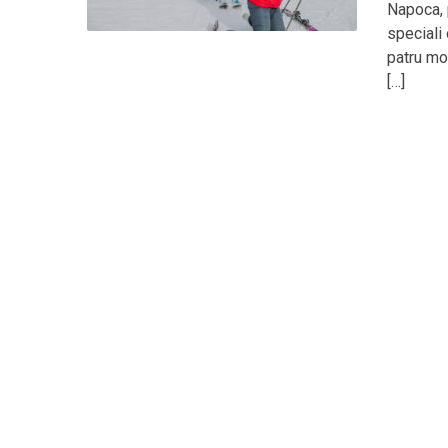
Napoca, p
speciali 
patru mo
[…]