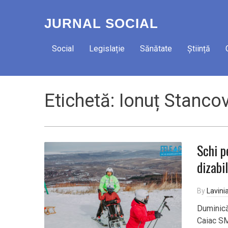
JURNAL SOCIAL
Social
Legislație
Sănătate
Știință
Etichetă:
Ionuț Stancov
Schi p
dizabi
By
Lavini
Duminică,
Caiac SM