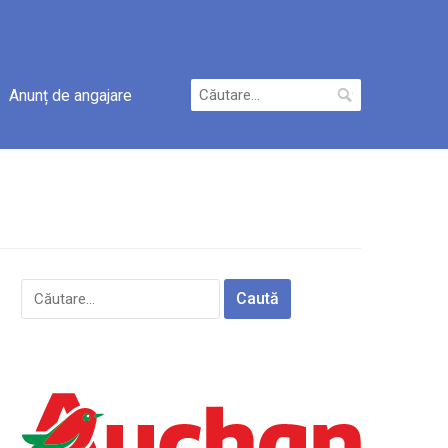
Caută
Anunț de angajare
după:
Caută
după: