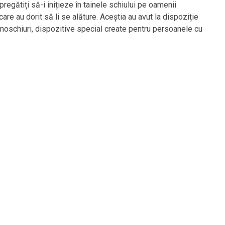
regătiți să-i inițieze în tainele schiului pe oamenii
care au dorit să li se alăture. Aceștia au avut la dispoziție
noschiuri, dispozitive special create pentru persoanele cu