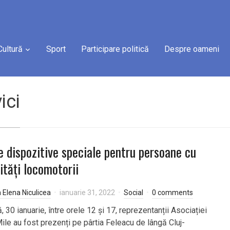
Cultură
Sport
Participare politică
Despre oameni
ici
e dispozitive speciale pentru persoane cu
lități locomotorii
a Elena Niculicea
ianuarie 31, 2022
Social
0 comments
 30 ianuarie, între orele 12 și 17, reprezentanții Asociației
ile au fost prezenți pe pârtia Feleacu de lângă Cluj-