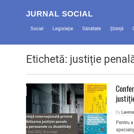
JURNAL SOCIAL
Social
Legislație
Sănătate
Știință
Etichetă:
justiție penal
Confer
justiț
By
Lavini
Pentru a
specialiș