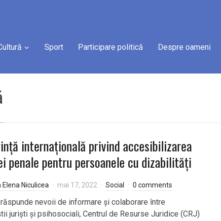
Cultură
Sport
Participare politică
Despre oameni
ă
ință internațională privind accesibilizarea
iei penale pentru persoanele cu dizabilități
a Elena Niculicea
mai 17, 2022
Social
0 comments
 răspunde nevoii de informare și colaborare între
tii juriști și psihosociali, Centrul de Resurse Juridice (CRJ)