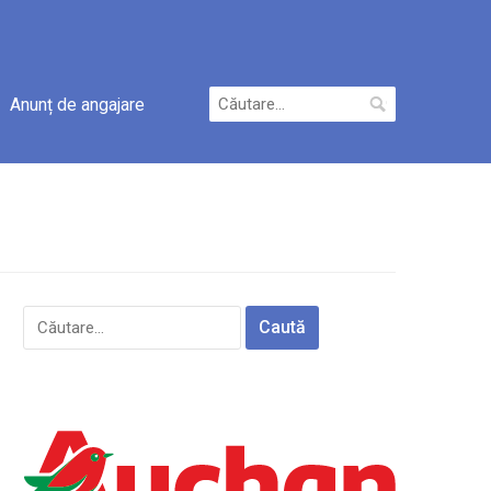
Caută
Anunț de angajare
după:
Caută
după: