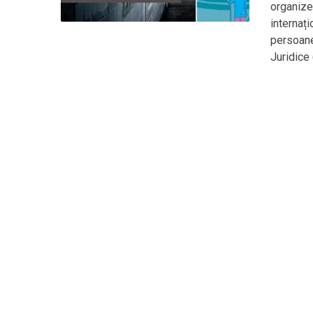
organize
internați
persoanel
Juridice