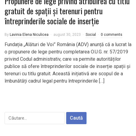
Propunere de lege privind atribuirea cu titlu
gratuit de spații și terenuri pentru
întreprinderile sociale de inserție
By
Lavinia Elena Niculicea
august 30, 2023
Social
0 comments
Fundația „Alături de Voi” România (ADV) anunță că a lucrat la
o propunere de lege pentru completarea O.U.G. nr. 57/2019
privind Codul administrativ, care va permite autorităților
publice să ofere întreprinderilor sociale de inserție spații și
terenuri cu titlu gratuit. Această inițiativă are scopul de a
îmbunătăți cadrul legal pentru întreprinderile […]
Caută
după: