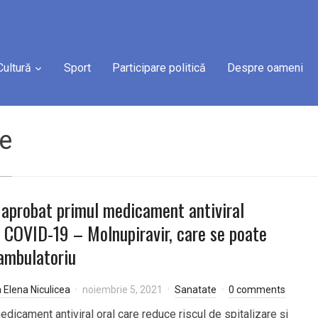
Cultură
Sport
Participare politică
Despre oameni
ie
 aprobat primul medicament antiviral
 COVID-19 – Molnupiravir, care se poate
 ambulatoriu
a Elena Niculicea
noiembrie 5, 2021
Sanatate
0 comments
dicament antiviral oral care reduce riscul de spitalizare și