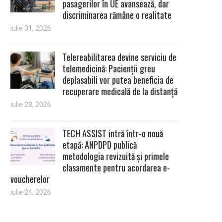
pasagerilor în UE avansează, dar
discriminarea rămâne o realitate
iulie 31, 2026
Telereabilitarea devine serviciu de
telemedicină: Pacienții greu
deplasabili vor putea beneficia de
recuperare medicală de la distanță
iulie 28, 2026
TECH ASSIST intră într-o nouă
etapă: ANPDPD publică
metodologia revizuită și primele
clasamente pentru acordarea e-
voucherelor
iulie 24, 2026