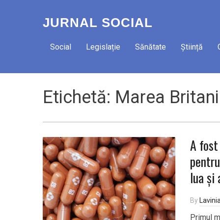
JURNAL SOCIAL
Social
Legislație
Sănătate
Știință
Etichetă:
Marea Britan
A fost
pentru
lua și
By
Lavini
Primul me