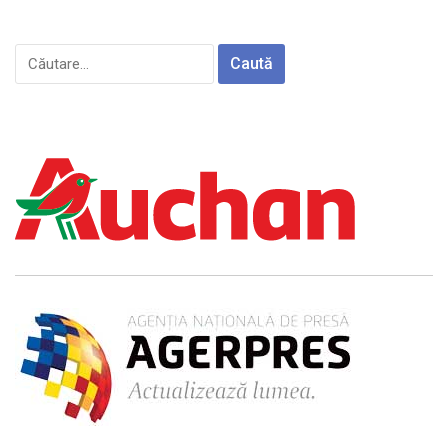
Caută
după: