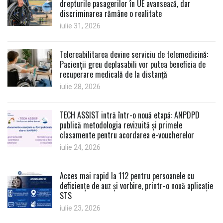
drepturile pasagerilor în UE avansează, dar
discriminarea rămâne o realitate
iulie 31, 2026
Telereabilitarea devine serviciu de telemedicină:
Pacienții greu deplasabili vor putea beneficia de
recuperare medicală de la distanță
iulie 28, 2026
TECH ASSIST intră într-o nouă etapă: ANPDPD
publică metodologia revizuită și primele
clasamente pentru acordarea e-voucherelor
iulie 24, 2026
Acces mai rapid la 112 pentru persoanele cu
deficiențe de auz și vorbire, printr-o nouă aplicație
STS
iulie 23, 2026