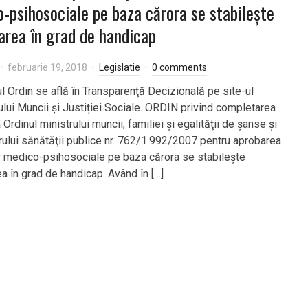
-psihosociale pe baza cărora se stabileşte
area în grad de handicap
februarie 19, 2018
Legislatie
0 comments
l Ordin se află în Transparenţă Decizională pe site-ul
ului Muncii și Justiției Sociale. ORDIN privind completarea
 Ordinul ministrului muncii, familiei şi egalităţii de şanse şi
trului sănătăţii publice nr. 762/1.992/2007 pentru aprobarea
lor medico-psihosociale pe baza cărora se stabileşte
ea în grad de handicap. Având în […]