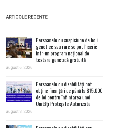
ARTICOLE RECENTE
Persoanele cu suspiciune de boli
genetice sau rare se pot înscrie
într-un program național de
testare genetică gratuită
august 6, 2026
Persoanele cu dizabilități pot
obține finanțări de până la 815.000
de lei pentru înființarea unei
Unități Protejate Autorizate
august 3, 2026
Persoanele cu dizabilități cer