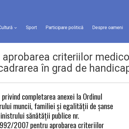
Cultură
Sport
Participare politică
Despre oameni
aprobarea criteriilor medic
ncadrarea în grad de handica
privind completarea anexei la Ordinul
rului muncii, familiei şi egalităţii de şanse
inistrului sănătăţii publice nr.
992/2007 pentru aprobarea criteriilor