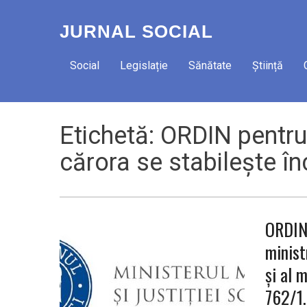
JURNAL SOCIAL
Social
Legislație
Sănătate
Știință
Etichetă:
ORDIN pentru 
cărora se stabileşte î
ORDIN 
minist
şi al m
762/1.