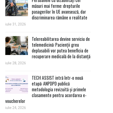
măsuri mai ferme: drepturile
pasagerilor în UE avansează, dar
discriminarea rămâne o realitate
iulie 31, 2026
Telereabilitarea devine serviciu de
telemedicină: Pacienții greu
deplasabili vor putea beneficia de
recuperare medicală de la distanță
iulie 28, 2026
TECH ASSIST intră într-o nouă
etapă: ANPDPD publică
metodologia revizuită și primele
clasamente pentru acordarea e-
voucherelor
iulie 24, 2026