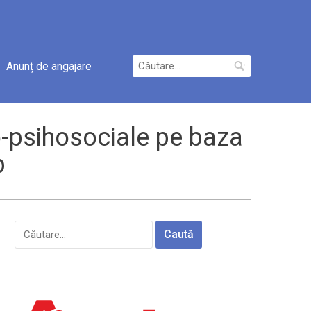
Caută
Anunț de angajare
după:
o-psihosociale pe baza
p
Caută
după: