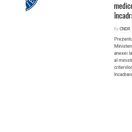
medico
încadr
By
CNDR
Prezentu
Minister
anexei la
al minis
criterii
încadrar