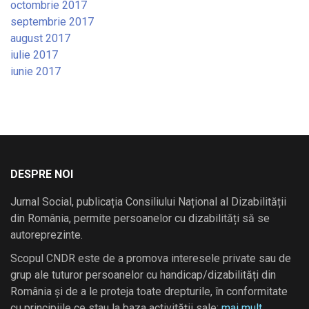
octombrie 2017
septembrie 2017
august 2017
iulie 2017
iunie 2017
DESPRE NOI
Jurnal Social, publicația Consiliului Național al Dizabilității
din România, permite persoanelor cu dizabilități să se
autoreprezinte.
Scopul CNDR este de a promova interesele private sau de
grup ale tuturor persoanelor cu handicap/dizabilități din
România și de a le proteja toate drepturile, în conformitate
cu principiile ce stau la baza activității sale:
mai mult …