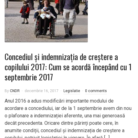
Concediul şi indemnizaţia de creştere a
copilului 2017: Cum se acordă începând cu 1
septembrie 2017
By
CNDR
decembrie 16, 2017
Legislatie
0 comments
Anul 2016 a adus modificări importante modului de
acordare a concediului, iar de la 1 septembrie avem din nou
o plafonare a indemnizației aferente, una mai generoasă
decât precedenta. Oricare dintre părinți poate cere, în
anumite condiții, concediul și indemnizația de creștere a
copilului, potrivit legislației în vigoare. În afară […]