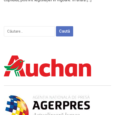
Caută
după: