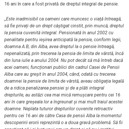
16 ani în care a fost privată de dreptul integral de pensie.
,,
Este inadmisibil ca oameni care muncesc o viață întreagă,
să fie privați de un drept câștigat cinstit, prin muncă, dreptul
la pensia cuvenită integral. Pensionată în anul 2002 cu
penalitate pentru ieșirea anticipată la pensie, conform legii,
doamna A.B, din Alba, avea dreptul la o pensie întreagă,
nepenalizată, prin trecerea la pensia de limita de vârstă, încă
din luna iulie a anului 2004. Nu pot decât să mă întreb dacă
acei oameni, funcționari publici din cadrul Casei de Pensii
Alba care au greșit în anul 2004, când, odată cu trecerea
doamnei la pensie de limita de vârstă, aveau obligația legală
de a ridica penalizarea pensiei și de a plăti integral
drepturile, au astăzi cea mai mică remușcare pentru cei 16
ani în care greșeala lor a îngreunat și mai mult traiul acestei
doamne. Neplata tuturor drepturilor cuvenite retroactiv
pentru cei 16 ani de către Casa de pensii Alba la momentul
descoperirii erorii reprezintă o a doua gravă problemă. Să fii