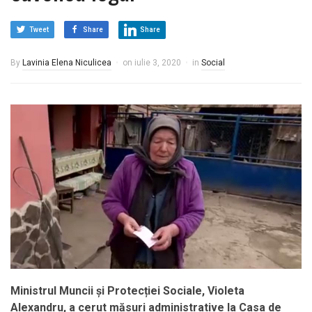
Tweet
Share
Share
By
Lavinia Elena Niculicea
on
iulie 3, 2020
in
Social
Ministrul Muncii și Protecției Sociale, Violeta
Alexandru, a cerut măsuri administrative la Casa de