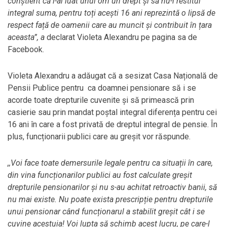
conștient că i-ai luat unui om un drept și să nu-i restitui
integral suma, pentru toți acești 16 ani reprezintă o lipsă de
respect față de oamenii care au muncit și contribuit în țara
aceasta”, a
declarat Violeta Alexandru pe pagina sa de
Facebook.
Violeta Alexandru a adăugat că a sesizat Casa Națională de
Pensii Publice pentru ca doamnei pensionare să i se
acorde toate drepturile cuvenite și să primească prin
casierie sau prin mandat poștal integral diferența pentru cei
16 ani în care a fost privată de dreptul integral de pensie. În
plus, funcționarii publici care au greșit vor răspunde.
,,Voi face toate demersurile legale pentru ca situații în care,
din vina funcționarilor publici au fost calculate greșit
drepturile pensionarilor și nu s-au achitat retroactiv banii, să
nu mai existe. Nu poate exista prescripție pentru drepturile
unui pensionar când funcționarul a stabilit greșit cât i se
cuvine acestuia! Voi lupta să schimb acest lucru, pe care-l