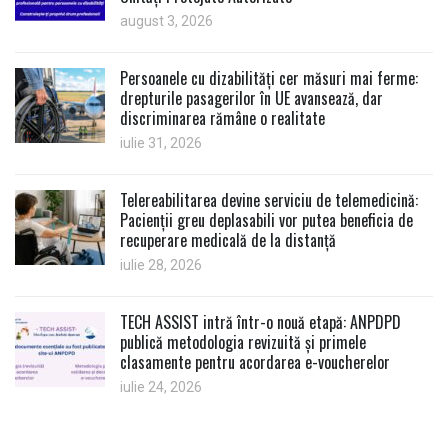
august 3, 2026
Persoanele cu dizabilități cer măsuri mai ferme:
drepturile pasagerilor în UE avansează, dar
discriminarea rămâne o realitate
iulie 31, 2026
Telereabilitarea devine serviciu de telemedicină:
Pacienții greu deplasabili vor putea beneficia de
recuperare medicală de la distanță
iulie 28, 2026
TECH ASSIST intră într-o nouă etapă: ANPDPD
publică metodologia revizuită și primele
clasamente pentru acordarea e-voucherelor
iulie 24, 2026