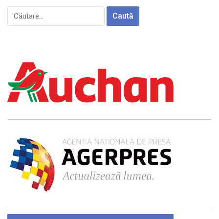
Caută
după: