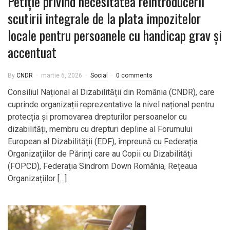
Petiție privind necesitatea reintroducerii
scutirii integrale de la plata impozitelor
locale pentru persoanele cu handicap grav și
accentuat
By
CNDR
martie 6, 2026
Social
0 comments
Consiliul Național al Dizabilității din România (CNDR), care
cuprinde organizații reprezentative la nivel național pentru
protecția și promovarea drepturilor persoanelor cu
dizabilități, membru cu drepturi depline al Forumului
European al Dizabilității (EDF), împreună cu Federația
Organizațiilor de Părinți care au Copii cu Dizabilități
(FOPCD), Federația Sindrom Down România, Rețeaua
Organizațiilor […]