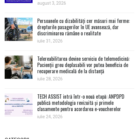
august 3, 2026
Persoanele cu dizabilități cer măsuri mai ferme:
drepturile pasagerilor în UE avansează, dar
discriminarea rămâne o realitate
iulie 31, 2026
Telereabilitarea devine serviciu de telemedicină:
Pacienții greu deplasabili vor putea beneficia de
recuperare medicală de la distanță
iulie 28, 2026
TECH ASSIST intră într-o nouă etapă: ANPDPD
publică metodologia revizuită și primele
clasamente pentru acordarea e-voucherelor
iulie 24, 2026