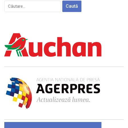
Caută
după: