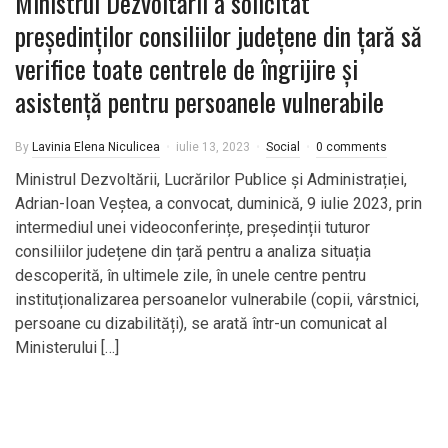
Ministrul Dezvoltării a solicitat
președinților consiliilor județene din țară să
verifice toate centrele de îngrijire și
asistență pentru persoanele vulnerabile
By
Lavinia Elena Niculicea
iulie 13, 2023
Social
0 comments
Ministrul Dezvoltării, Lucrărilor Publice și Administrației,
Adrian-Ioan Veștea, a convocat, duminică, 9 iulie 2023, prin
intermediul unei videoconferințe, președinții tuturor
consiliilor județene din țară pentru a analiza situația
descoperită, în ultimele zile, în unele centre pentru
instituționalizarea persoanelor vulnerabile (copii, vârstnici,
persoane cu dizabilități), se arată într-un comunicat al
Ministerului […]