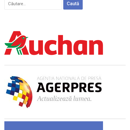
Caută
după: