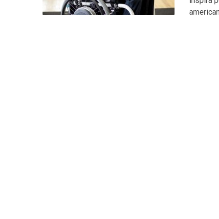
inspira p
american,