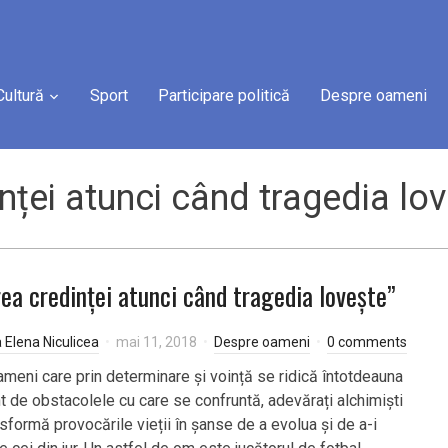
Cultură
Sport
Participare politică
Despre oameni
nței atunci când tragedia lo
rea credinței atunci când tragedia lovește”
a Elena Niculicea
mai 11, 2018
Despre oameni
0 comments
ameni care prin determinare și voință se ridică întotdeauna
nt de obstacolele cu care se confruntă, adevărați alchimiști
sformă provocările vieții în șanse de a evolua și de a-i