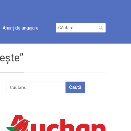
Caută
Anunț de angajare
după:
vește”
Caută
după: