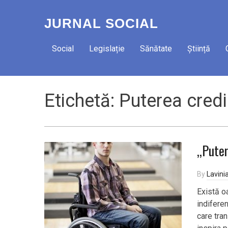
JURNAL SOCIAL
Social
Legislație
Sănătate
Știință
Etichetă:
Puterea credi
,,Pute
By
Lavini
Există o
indifere
care tran