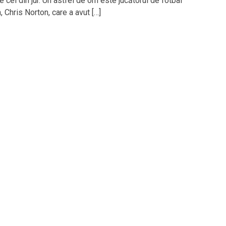
e cei din jur. Un astfel de om este jucătorul de fotbal
 Chris Norton, care a avut […]