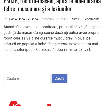
EMMA, robotul-maseur, ajută la ameliorarea
febrei musculare și a leziunilor
By
Lavinia Elena Niculicea
octombrie 27, 2017
Stiinta
0 comments
Atunci când aveți o zi obositoare, probabil că vă gândiți la o
ședință de masaj. Ce ați spune dacă ați putea avea propriul
robot care să vă aline durerile musculare? În plus, pe
măsură ce populația îmbătrânește este nevoie de tot mai
mulți fizioterapeuți. Cu această idee în minte, câțiva […]
Caută
după: