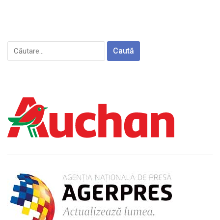
Caută
după: