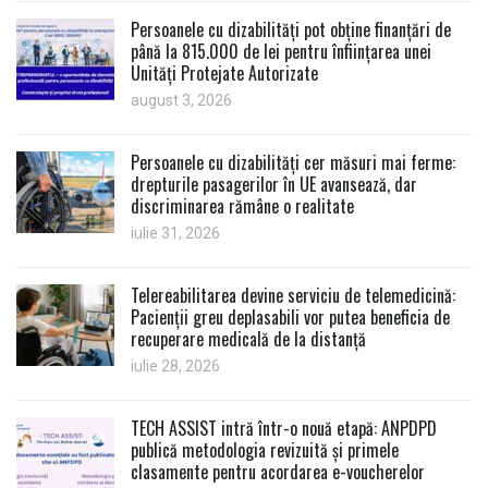
Persoanele cu dizabilități pot obține finanțări de
până la 815.000 de lei pentru înființarea unei
Unități Protejate Autorizate
august 3, 2026
Persoanele cu dizabilități cer măsuri mai ferme:
drepturile pasagerilor în UE avansează, dar
discriminarea rămâne o realitate
iulie 31, 2026
Telereabilitarea devine serviciu de telemedicină:
Pacienții greu deplasabili vor putea beneficia de
recuperare medicală de la distanță
iulie 28, 2026
TECH ASSIST intră într-o nouă etapă: ANPDPD
publică metodologia revizuită și primele
clasamente pentru acordarea e-voucherelor