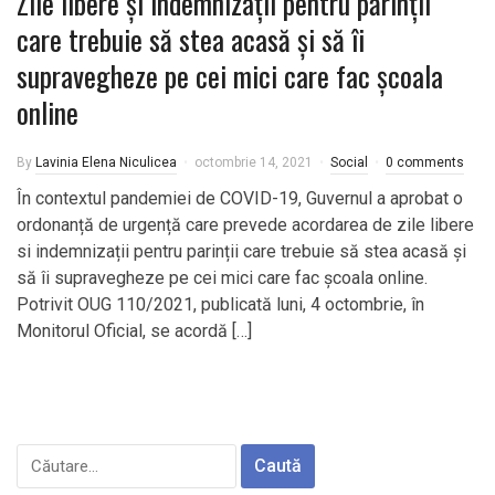
Zile libere și indemnizații pentru părinții
care trebuie să stea acasă și să îi
supravegheze pe cei mici care fac școala
online
By
Lavinia Elena Niculicea
octombrie 14, 2021
Social
0 comments
În contextul pandemiei de COVID-19, Guvernul a aprobat o
ordonanță de urgență care prevede acordarea de zile libere
si indemnizații pentru parinții care trebuie să stea acasă și
să îi supravegheze pe cei mici care fac școala online.
Potrivit OUG 110/2021, publicată luni, 4 octombrie, în
Monitorul Oficial, se acordă […]
Caută
după: