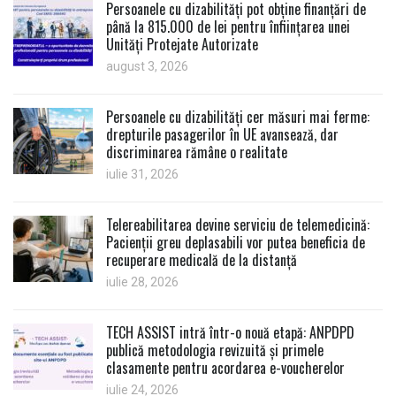
Persoanele cu dizabilități pot obține finanțări de
până la 815.000 de lei pentru înființarea unei
Unități Protejate Autorizate
august 3, 2026
Persoanele cu dizabilități cer măsuri mai ferme:
drepturile pasagerilor în UE avansează, dar
discriminarea rămâne o realitate
iulie 31, 2026
Telereabilitarea devine serviciu de telemedicină:
Pacienții greu deplasabili vor putea beneficia de
recuperare medicală de la distanță
iulie 28, 2026
TECH ASSIST intră într-o nouă etapă: ANPDPD
publică metodologia revizuită și primele
clasamente pentru acordarea e-voucherelor
iulie 24, 2026