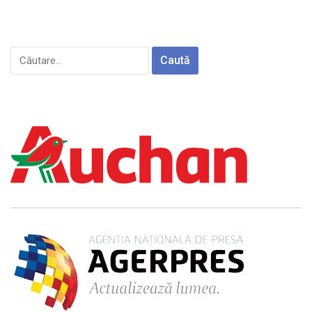
Caută
după: