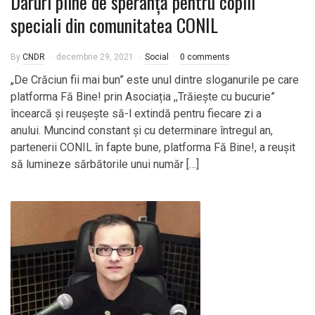
Daruri pline de speranță pentru copiii
speciali din comunitatea CONIL
By
CNDR
decembrie 29, 2021
Social
0 comments
„De Crăciun fii mai bun” este unul dintre sloganurile pe care
platforma Fă Bine! prin Asociația ,,Trăiește cu bucurie”
încearcă și reușește să-l extindă pentru fiecare zi a
anului. Muncind constant și cu determinare întregul an,
partenerii CONIL în fapte bune, platforma Fă Bine!, a reușit
să lumineze sărbătorile unui număr […]