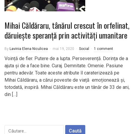
Mihai Căldăraru, tânărul crescut în orfelinat,
dăruiește speranță prin activități umanitare
By
Lavinia Elena Niculicea
mai 19, 2020
Social
1 comment
Voință de fier. Putere de a lupta. Perseverență. Dorința de a
ajuta și de a face bine. Curaj. Demnitate. Omenie. Pasiune
pentru adevăr. Toate aceste atribute îl caraterizează pe
Mihai Căldăraru, a cărui poveste de viață emoționează și,
totodată, inspiră. Mihai Căldăraru este un tânăr de 33 de ani,
din […]
Caută