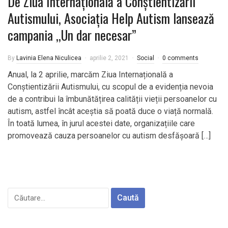
De Ziua Internațională a Conștientizării
Autismului, Asociația Help Autism lansează
campania ,,Un dar necesar”
By
Lavinia Elena Niculicea
aprilie 2, 2021
Social
0 comments
Anual, la 2 aprilie, marcăm Ziua Internațională a
Conștientizării Autismului, cu scopul de a evidenția nevoia
de a contribui la îmbunătățirea calității vieții persoanelor cu
autism, astfel încât aceștia să poată duce o viață normală.
În toată lumea, în jurul acestei date, organizațiile care
promovează cauza persoanelor cu autism desfășoară […]
Caută
după: