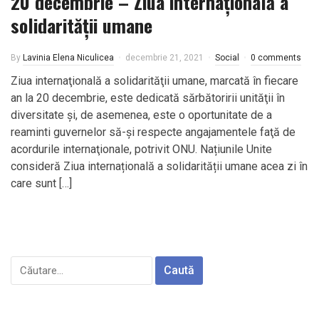
20 decembrie – Ziua internaţională a
solidarităţii umane
By
Lavinia Elena Niculicea
decembrie 21, 2021
Social
0 comments
Ziua internaţională a solidarităţii umane, marcată în fiecare
an la 20 decembrie, este dedicată sărbătoririi unităţii în
diversitate şi, de asemenea, este o oportunitate de a
reaminti guvernelor să-şi respecte angajamentele faţă de
acordurile internaţionale, potrivit ONU. Națiunile Unite
consideră Ziua internațională a solidarității umane acea zi în
care sunt […]
Caută
după: