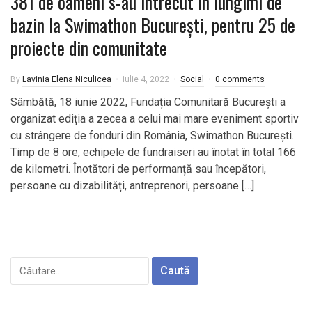
381 de oameni s-au întrecut în lungimi de
bazin la Swimathon București, pentru 25 de
proiecte din comunitate
By
Lavinia Elena Niculicea
iulie 4, 2022
Social
0 comments
Sâmbătă, 18 iunie 2022, Fundația Comunitară București a
organizat ediția a zecea a celui mai mare eveniment sportiv
cu strângere de fonduri din România, Swimathon București.
Timp de 8 ore, echipele de fundraiseri au înotat în total 166
de kilometri. Înotători de performanță sau începători,
persoane cu dizabilități, antreprenori, persoane […]
Caută
după: