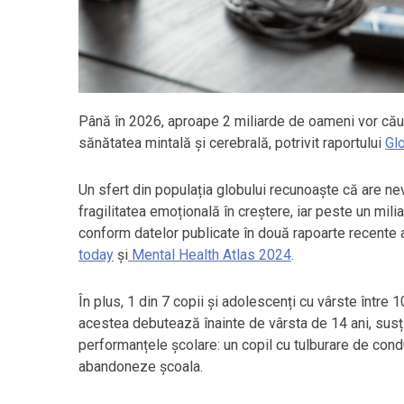
Până în 2026, aproape 2 miliarde de oameni vor căuta 
sănătatea mintală și cerebrală, potrivit raportului
Gl
Un sfert din populația globului recunoaște că are ne
fragilitatea emoțională în creștere, iar peste un mil
conform datelor publicate în două rapoarte recente 
today
și
Mental Health Atlas 2024
.
În plus, 1 din 7 copii și adolescenți cu vârste între 1
acestea debutează înainte de vârsta de 14 ani, susț
performanțele școlare: un copil cu tulburare de cond
abandoneze școala.