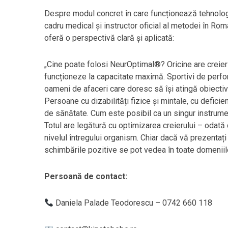
Despre modul concret în care funcționează tehnolo
cadru medical și instructor oficial al metodei în Ro
oferă o perspectivă clară și aplicată:
„Cine poate folosi NeurOptimal®? Oricine are creier –
funcționeze la capacitate maximă. Sportivi de perfor
oameni de afaceri care doresc să își atingă obiecti
Persoane cu dizabilități fizice și mintale, cu deficie
de sănătate. Cum este posibil ca un singur instrumen
Totul are legătură cu optimizarea creierului – odată
nivelul întregului organism. Chiar dacă vă prezentați
schimbările pozitive se pot vedea în toate domeniile 
Persoană de contact:
Daniela Palade Teodorescu – 0742 660 118