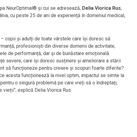
gia NeurOptimal® și cui se adresează,
Delia Viorica Rus
,
mânia, cu peste 25 de ani de experiență în domeniul medical,
 copii și adulți de toate vârstele care își doresc să
manță, profesioniști din diverse domenii de activitate,
vele de performanță, dar și de bunăstare emoțională.
nțe severe, care își doresc susținere și ameliorare a stării
t să funcționeze pentru creiere și scopuri foarte diferite?
 ce acesta funcționează la nivel optim, impactul se simte la
 pentru o singură problemă pe care vreți să o îndreptați,
vieții”, explică Delia Viorica Rus.