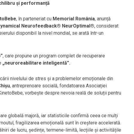
chilibru și performanță
etoBebe
, în parteneriat cu
Memorial România
, anunță
 Dynamical Neurofeedback® NeurOptimal®
, considerat
ierului disponibil la nivel mondial, se arată într-un
p”
, care propune un program complet de recuperare
de
„neuroreabilitare inteligentă”.
icării nivelului de stres și a problemelor emoționale din
Chișu
, antreprenoare socială, fondatoarea Asociației
KinetoBebe, vorbește despre nevoia reală de soluții pentru
are globală majoră, iar statisticile confirmă ceea ce mulți
urnoutul, fragilizarea emoțională sunt în creștere accelerată.
iri de lucru, ședințe, termene-limită, lecțiile și activitățile