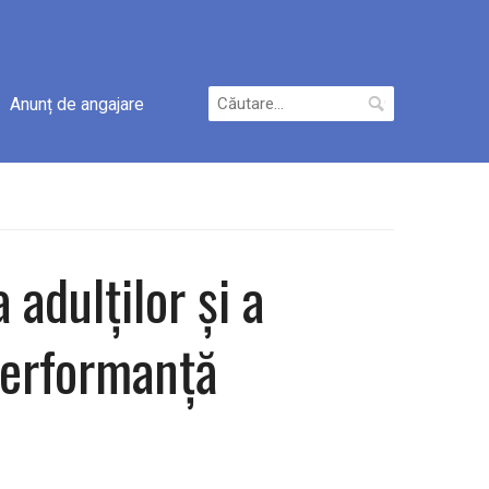
Caută
Anunț de angajare
după:
 adulților și a
 performanță