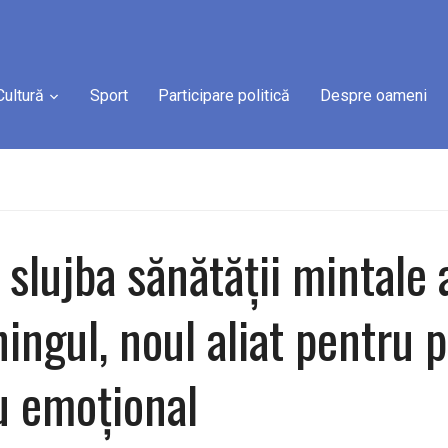
Cultură
Sport
Participare politică
Despre oameni
slujba sănătății mintale a
ningul, noul aliat pentru
ru emoțional