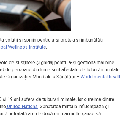
soluții și sprijin pentru a-și proteja și îmbunătăți
obal Wellness Institute
.
voie de susținere și ghidaj pentru a-și gestiona mai bine
iard de persoane din lume sunt afectate de tulburări mintale,
ale Organizației Mondiale a Sănătății –
World mental health
0 și 19 ani suferă de tulburări mintale, iar o treime dintre
ine
United Nations
. Sănătatea mintală influențează și
uită netratată are de două ori mai multe șanse să