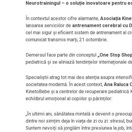
Neurotrainingul – o soluție inovatoare pentru e
În contextul acestor cifre alarmante,
Asociația Kin
lansarea serviciilor de
antrenament cerebral cu
cel mai sigur și eficient sistem de antrenament al cre
comunicat transmis marți, 21 octombrie.
Demersul face parte din conceptul
„One Stop Sho
pediatrică și se aliniază tendințelor internaționale 
Specialiștii atrag tot mai des atenția asupra intensif
societatea modernă. În acest context,
Ana Raluca 
KinetoBebe și a centrelor de recuperare pediatrică 
echilibrul emoțional al copiilor și părinților:
„În ultimii ani, sănătatea mintală a devenit o preocup
dintre noi simțim deja în viața de zi cu zi: stresul, b
Suntem nevoiți să jonglăm între presiunea la job, întâln