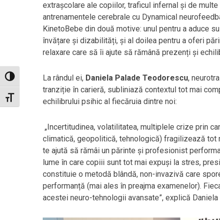
extrașcolare ale copiilor, traficul infernal și de mu
antrenamentele cerebrale cu Dynamical neurofeedb
KinetoBebe din două motive: unul pentru a aduce sus
învățare și dizabilități, și al doilea pentru a oferi p
relaxare care să îi ajute să rămână prezenți și echili
La rândul ei,
Daniela Palade Teodorescu
, neurotr
Toggle High Contrast
tranziție în carieră, subliniază contextul tot mai com
Toggle Font size
echilibrului psihic al fiecăruia dintre noi:
„Incertitudinea, volatilitatea, multiplele crize prin 
climatică, geopolitică, tehnologică) fragilizează tot
te ajută să rămâi un părinte și profesionist performan
lume în care copiii sunt tot mai expuși la stres, pres
constituie o metodă blândă, non-invazivă care spor
performanță (mai ales în preajma examenelor). Fiec
acestei neuro-tehnologii avansate”, explică Daniel