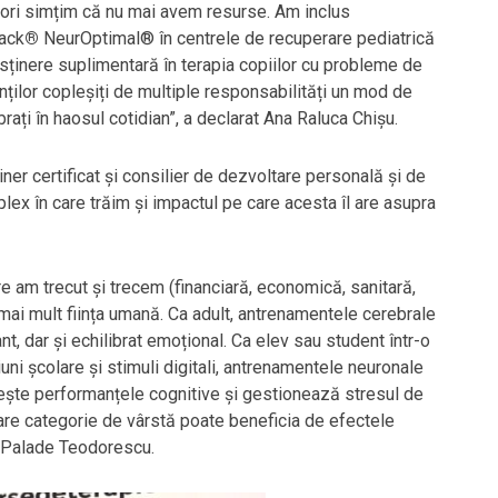
lte ori simțim că nu mai avem resurse. Am inclus
ack
®
NeurOptimal® în centrele de recuperare pediatrică
ținere suplimentară în terapia copiilor cu probleme de
ărinților copleșiți de multiple responsabilități un mod de
brați în haosul cotidian”, a declarat Ana Raluca Chișu.
ainer certificat și consilier de dezvoltare personală și de
plex în care trăim și impactul pe care acesta îl are asupra
care am trecut și trecem (financiară, economică, sanitară,
 mai mult ființa umană. Ca adult, antrenamentele cerebrale
t, dar și echilibrat emoțional. Ca elev sau student într-o
iuni școlare și stimuli digitali, antrenamentele neuronale
ește performanțele cognitive și gestionează stresul de
are categorie de vârstă poate beneficia de efectele
a Palade Teodorescu.