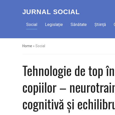
JURNAL SOCIAL
Social
Legislație
Sănătate
Știință
Home
»
Social
Tehnologie de top în 
copiilor – neurotrai
cognitivă și echilib