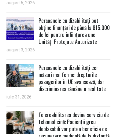
august 6, 2026
Persoanele cu dizabilități pot
obține finanțări de până la 815.000
de lei pentru înființarea unei
Unități Protejate Autorizate
august 3, 2026
Persoanele cu dizabilități cer
măsuri mai ferme: drepturile
pasagerilor în UE avansează, dar
discriminarea rămâne o realitate
iulie 31, 2026
Telereabilitarea devine serviciu de
telemedicină: Pacienții greu
deplasabili vor putea beneficia de
recuperare medicală de la distanță