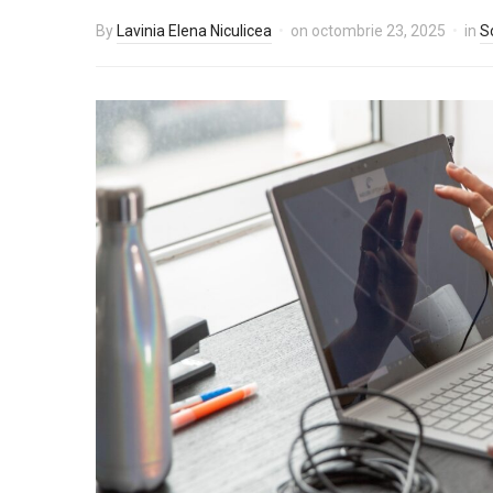
By
Lavinia Elena Niculicea
on
octombrie 23, 2025
in
S