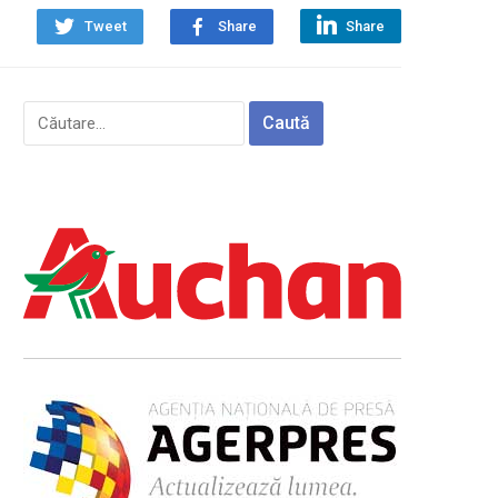
Tweet
Share
Share
Caută
după: