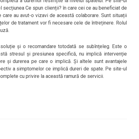
ompletă a durerilor resimțite la nivelul spatelui. Pe site-ul
l secțiunea Ce spun clienții? în care cei ce au beneficiat de
 care au avut-o vizavi de această colaborare. Sunt situații
nțelor de tratament vor fi necesare cele de întreținere. Rolul
auză.
 soluție și o recomandare totodată se subînțeleg. Este o
stă stresul și presiunea specifică, nu implică intervenție
ere și durerea pe care o implică. Și altele sunt avantajele
spectiv a simptomelor ce implică dureri de spate. Pe site-ul
omplete cu privire la această ramură de servicii.