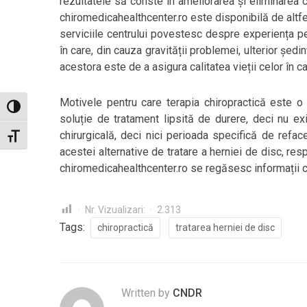
rezultatele să conste în ameliorarea și eliminarea c
chiromedicahealthcenter.ro este disponibilă de altfe
serviciile centrului povestesc despre experiența pe
în care, din cauza gravității problemei, ulterior ședi
acestora este de a asigura calitatea vieții celor în c
Motivele pentru care terapia chiropractică este o
Toggle High Contrast
soluție de tratament lipsită de durere, deci nu exi
chirurgicală, deci nici perioada specifică de refac
Toggle Font size
acestei alternative de tratare a herniei de disc, re
chiromedicahealthcenter.ro se regăsesc informații c
Nr. Vizualizari:
2.313
Tags:
chiropractică
tratarea herniei de disc
Written by
CNDR