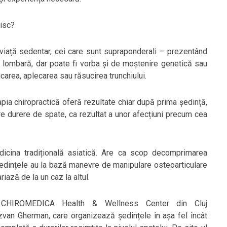
disc?
 viață sedentar, cei care sunt supraponderali – prezentând
a lombară, dar poate fi vorba și de moștenire genetică sau
carea, aplecarea sau răsucirea trunchiului.
pia chiropractică oferă rezultate chiar după prima ședință,
re durere de spate, ca rezultat a unor afecțiuni precum cea
icina tradițională asiatică. Are ca scop decomprimarea
 Ședințele au la bază manevre de manipulare osteoarticulare
iază de la un caz la altul.
e CHIROMEDICA Health & Wellness Center din Cluj
ăzvan Gherman, care organizează ședințele în așa fel încât