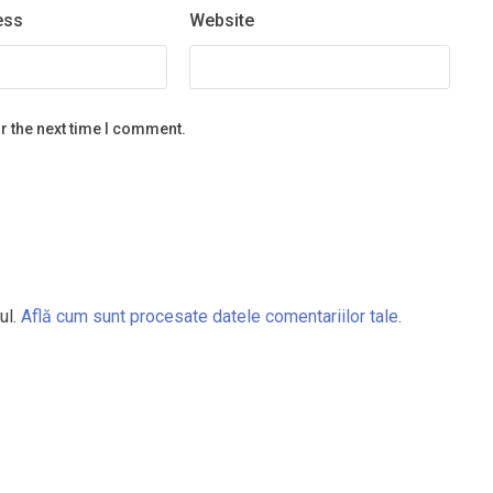
ess
Website
r the next time I comment.
ul.
Află cum sunt procesate datele comentariilor tale
.