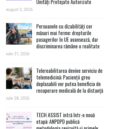
Unități Protejate Autorizate
august 3, 2026
Persoanele cu dizabilități cer
măsuri mai ferme: drepturile
pasagerilor în UE avansează, dar
discriminarea rămâne o realitate
iulie 31, 2026
Telereabilitarea devine serviciu de
telemedicină: Pacienții greu
deplasabili vor putea beneficia de
recuperare medicală de la distanță
iulie 28, 2026
TECH ASSIST intră într-o nouă
etapă: ANPDPD publică
metodologia revizuită și primele