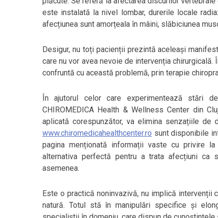
plăcute. Se referă la afectarea discurilor vertebral
este instalată la nivel lombar, durerile locale ra
afecțiunea sunt amorțeala în mâini, slăbiciunea musc
Desigur, nu toți pacienții prezintă aceleași manifestăr
care nu vor avea nevoie de intervenția chirurgicală. Î
confruntă cu această problemă, prin terapie chiropra
În ajutorul celor care experimentează stări d
CHIROMEDICA Health & Wellness Center din Cluj. 
aplicată corespunzător, va elimina senzațiile de du
www.chiromedicahealthcenter.ro
sunt disponibile in
pagina menționată informații vaste cu privire la
alternativa perfectă pentru a trata afecțiuni ca 
asemenea.
Este o practică noninvazivă, nu implică intervenții 
natură. Totul stă în manipulări specifice și elon
specialiștii în domeniu, care dispun de cunoștințele