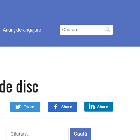
Caută
Anunț de angajare
după:
de disc
Tweet
Share
Share
Caută
după: