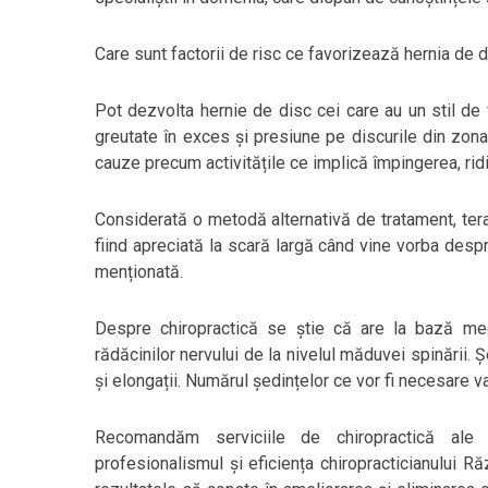
Care sunt factorii de risc ce favorizează hernia de 
Pot dezvolta hernie de disc cei care au un stil de
greutate în exces și presiune pe discurile din zon
cauze precum activitățile ce implică împingerea, ridi
Considerată o metodă alternativă de tratament, tera
fiind apreciată la scară largă când vine vorba desp
menționată.
Despre chiropractică se știe că are la bază med
rădăcinilor nervului de la nivelul măduvei spinării.
și elongații. Numărul ședințelor ce vor fi necesare var
Recomandăm serviciile de chiropractică al
profesionalismul și eficiența chiropracticianului R