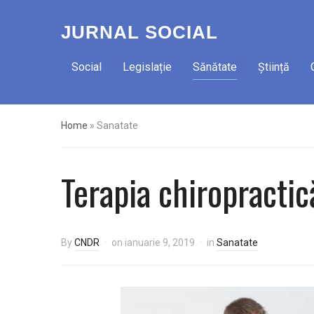
JURNAL SOCIAL
Social
Legislație
Sănătate
Știință
Home
»
Sanatate
Terapia chiropractic
By
CNDR
on
ianuarie 9, 2019
in
Sanatate