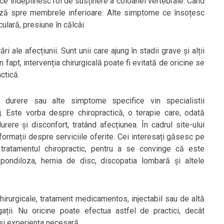
e ce îndeplinesc rol de susținere a coloanei vertebrale. Când
diază spre membrele inferioare. Alte simptome ce însoțesc
ulară, presiune în călcâi.
i ale afecțiunii. Sunt unii care ajung în stadii grave și alții
n fapt, intervenția chirurgicală poate fi evitată de oricine se
ctică.
e durere sau alte simptome specifice vin specialistii
Este vorba despre chiropractică, o terapie care, odată
rere și disconfort, tratând afecțiunea. În cadrul site-ului
formații despre serviciile oferite. Cei interesați găsesc pe
 tratamentul chiropractic, pentru a se convinge că este
spondiloza, hernia de disc, discopatia lombară și altele
chirurgicale, tratament medicamentos, injectabil sau de altă
gații. Nu oricine poate efectua astfel de practici, decât
 și experiența necesară.