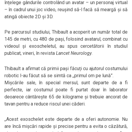
înțelege gândurile controlând un avatar – un personaj virtual
– în cadrul unui joc video, reușind să-l facă să meargă și să
atingă obiecte 2D și 3D.
Pe parcursul studiului, Thibault a acoperit un număr total de
145 de metri, cu 480 de pași, folosind avatarul, combinat cu
videoul și exoscheletul, au spus cercetătorii în studiul
publicat, vineri, în revista
Lancet Neurology
.
Thibault a afirmat că primii pași făcuți cu ajutorul costumului
robotic l-au făcut să se simtă ca ,,primul om pe lună”.
Mișcările sale, în special mersul, sunt departe de a fi
perfecte, iar costumul poate fi purtat doar în laborator
deoarece cântărește 65 de kilograme și trebuie ancorat de
tavan pentru a reduce riscul unei căderi.
,,Acest exoschelet este departe de a oferi autonomie. Nu
are încă mișcări rapide și precise pentru a evita o căzătură,