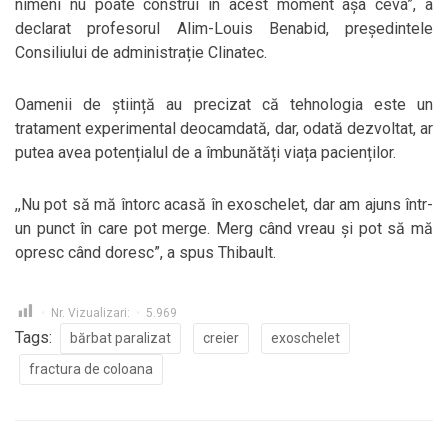
nimeni nu poate construi în acest moment așa ceva”, a
declarat profesorul Alim-Louis Benabid, președintele
Consiliului de administrație Clinatec.
Oamenii de știință au precizat că tehnologia este un
tratament experimental deocamdată, dar, odată dezvoltat, ar
putea avea potențialul de a îmbunătăți viața pacienților.
,,Nu pot să mă întorc acasă în exoschelet, dar am ajuns într-
un punct în care pot merge. Merg când vreau și pot să mă
opresc când doresc”, a spus Thibault.
Nr. Vizualizari:
5.969
Tags:
bărbat paralizat
creier
exoschelet
fractura de coloana