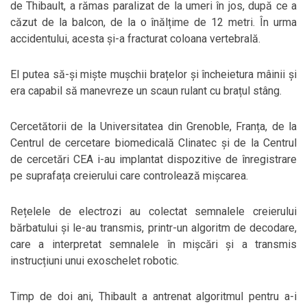
de Thibault, a rămas paralizat de la umeri în jos, după ce a
căzut de la balcon, de la o înălțime de 12 metri. În urma
accidentului, acesta și-a fracturat coloana vertebrală.
El putea să-și miște mușchii brațelor și încheietura mâinii și
era capabil să manevreze un scaun rulant cu brațul stâng.
Cercetătorii de la Universitatea din Grenoble, Franța, de la
Centrul de cercetare biomedicală Clinatec și de la Centrul
de cercetări CEA i-au implantat dispozitive de înregistrare
pe suprafața creierului care controlează mișcarea.
Rețelele de electrozi au colectat semnalele creierului
bărbatului și le-au transmis, printr-un algoritm de decodare,
care a interpretat semnalele în mișcări și a transmis
instrucțiuni unui exoschelet robotic.
Timp de doi ani, Thibault a antrenat algoritmul pentru a-i