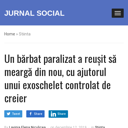
JURNAL SOCIAL
Home
»
Stiinta
Un bărbat paralizat a reușit să
meargă din nou, cu ajutorul
unui exoschelet controlat de
creier
Tweet
Share
Share
By
Lavinia Elena Niculicea
on
decembrie 12, 2019
in
Stiinta