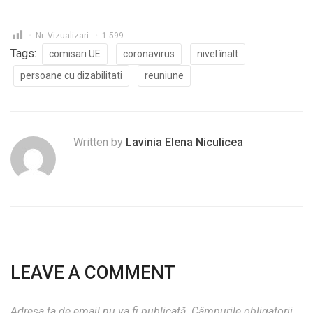
Nr. Vizualizari:
1.599
Tags:
comisari UE
coronavirus
nivel înalt
persoane cu dizabilitati
reuniune
Written by
Lavinia Elena Niculicea
LEAVE A COMMENT
Adresa ta de email nu va fi publicată.
Câmpurile obligatorii