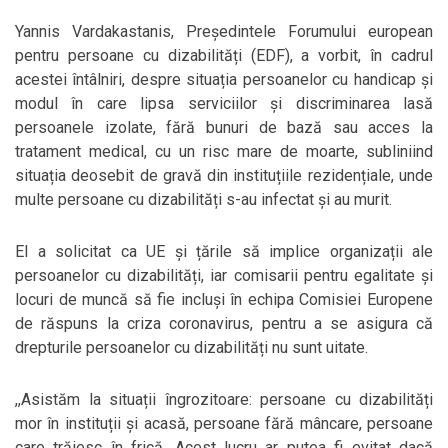
Yannis Vardakastanis, Președintele Forumului european
pentru persoane cu dizabilități (EDF), a vorbit, în cadrul
acestei întâlniri, despre situația persoanelor cu handicap și
modul în care lipsa serviciilor și discriminarea lasă
persoanele izolate, fără bunuri de bază sau acces la
tratament medical, cu un risc mare de moarte, subliniind
situația deosebit de gravă din instituțiile rezidențiale, unde
multe persoane cu dizabilități s-au infectat și au murit.
El a solicitat ca UE și țările să implice organizații ale
persoanelor cu dizabilități, iar comisarii pentru egalitate și
locuri de muncă să fie incluși în echipa Comisiei Europene
de răspuns la criza coronavirus, pentru a se asigura că
drepturile persoanelor cu dizabilități nu sunt uitate.
,,Asistăm la situații îngrozitoare: persoane cu dizabilități
mor în instituții și acasă, persoane fără mâncare, persoane
care trăiesc în frică. Acest lucru ar putea fi evitat dacă