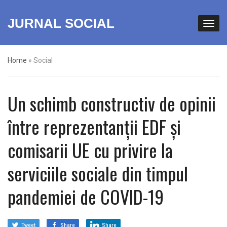
JURNAL SOCIAL
Home
»
Social
Un schimb constructiv de opinii
între reprezentanții EDF și
comisarii UE cu privire la
serviciile sociale din timpul
pandemiei de COVID-19
Tweet
Share
Share