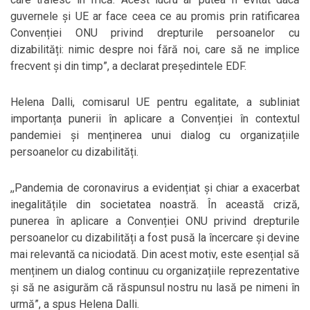
guvernele și UE ar face ceea ce au promis prin ratificarea
Convenției ONU privind drepturile persoanelor cu
dizabilități: nimic despre noi fără noi, care să ne implice
frecvent și din timp”, a declarat președintele EDF.
Helena Dalli, comisarul UE pentru egalitate, a subliniat
importanța punerii în aplicare a Convenției în contextul
pandemiei și menținerea unui dialog cu organizațiile
persoanelor cu dizabilități.
,,Pandemia de coronavirus a evidențiat și chiar a exacerbat
inegalitățile din societatea noastră. În această criză,
punerea în aplicare a Convenției ONU privind drepturile
persoanelor cu dizabilități a fost pusă la încercare și devine
mai relevantă ca niciodată. Din acest motiv, este esențial să
menținem un dialog continuu cu organizațiile reprezentative
și să ne asigurăm că răspunsul nostru nu lasă pe nimeni în
urmă”, a spus Helena Dalli.