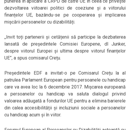
punerea în aplicare a CRPD de către UE în ceea ce privește
dezvoltarea viitoarei politici de coeziune și a viitorului
finanțelor UE, bazându-se pe cooperarea și implicarea
mișcării persoanelor cu dizabilități.
,,Invit toți partenerii și cetățenii să participe la dezbaterea
lansată de președintele Comisiei Europene, dl Junker,
despre viitorul Europei și ultima despre viitorul finanțelor
UE”, a spus comisarul Crețu.
Președintele EDF a invitat-o pe Comisarul Crețu la al
patrulea Parlament European pentru persoanele cu handicap
care va avea loc la 6 decembrie 2017. Mișcarea europeană
a persoanelor cu handicap va saluta dialogul privind
valoarea adăugată a fondurilor UE pentru a elimina barierele
din calea accesibilității și incluziunii sociale a persoanelor
cu handicap acum și în viitor.
Forumul European al Persoanelor cu Dizabilități așteaptă cu