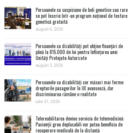
Persoanele cu suspiciune de boli genetice sau rare
se pot înscrie într-un program național de testare
genetică gratuită
august 6, 2026
Persoanele cu dizabilități pot obține finanțări de
până la 815.000 de lei pentru înființarea unei
Unități Protejate Autorizate
august 3, 2026
Persoanele cu dizabilități cer măsuri mai ferme:
drepturile pasagerilor în UE avansează, dar
discriminarea rămâne o realitate
iulie 31, 2026
Telereabilitarea devine serviciu de telemedicină:
Pacienții greu deplasabili vor putea beneficia de
recuperare medicală de la distanță