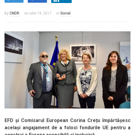
By
CNDR
on
iulie 19, 2017
in
Social
EFD și Comisarul European Corina Crețu împărtășesc
același angajament de a folosi fondurile UE pentru a
construi o Europa accesibilă și inclusivă.