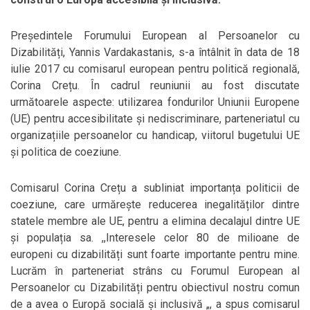
Președintele Forumului European al Persoanelor cu
Dizabilități, Yannis Vardakastanis, s-a întâlnit în data de 18
iulie 2017 cu comisarul european pentru politică regională,
Corina Crețu. În cadrul reuniunii au fost discutate
următoarele aspecte: utilizarea fondurilor Uniunii Europene
(UE) pentru accesibilitate și nediscriminare, parteneriatul cu
organizațiile persoanelor cu handicap, viitorul bugetului UE
și politica de coeziune.
Comisarul Corina Crețu a subliniat importanța politicii de
coeziune, care urmărește reducerea inegalităților dintre
statele membre ale UE, pentru a elimina decalajul dintre UE
și populația sa. ,,Interesele celor 80 de milioane de
europeni cu dizabilități sunt foarte importante pentru mine.
Lucrăm în parteneriat strâns cu Forumul European al
Persoanelor cu Dizabilități pentru obiectivul nostru comun
de a avea o Europă socială și inclusivă „, a spus comisarul