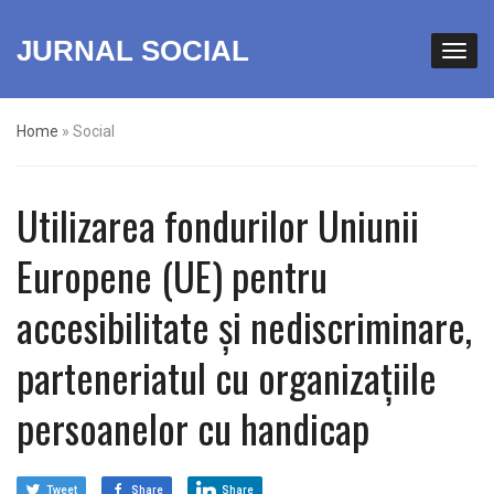
JURNAL SOCIAL
Home
»
Social
Utilizarea fondurilor Uniunii
Europene (UE) pentru
accesibilitate și nediscriminare,
parteneriatul cu organizațiile
persoanelor cu handicap
Tweet
Share
Share