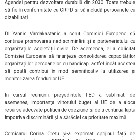
Agendei pentru dezvoltare durabilă din 2030. Toate trebuie
să fie în conformitate cu CRPD și să includă persoanele cu
dizabilități.
Dl Yannis Vardakastanis a cerut Comisiei Europene să
continue promovarea nediscriminării și a parteneriatului cu
organizațiile societății civile. De asemenea, el a solicitat
Comisiei Europene să finanțeze consolidarea capacităților
organizațiilor persoanelor cu handicap, astfel încât acestea
să poată contribui în mod semnificativ la utilizarea și
monitorizarea fondurilor UE.
În cursul reuniunii, președintele FED a subliniat, de
asemenea, importanța viitorului buget al UE de a aloca
resurse adecvate politicii de coeziune și de a continua lupta
împotriva discriminării și a sărăciei ca prioritate maximă.
Comisarul Corina Crețu și-a exprimat sprijinul față de