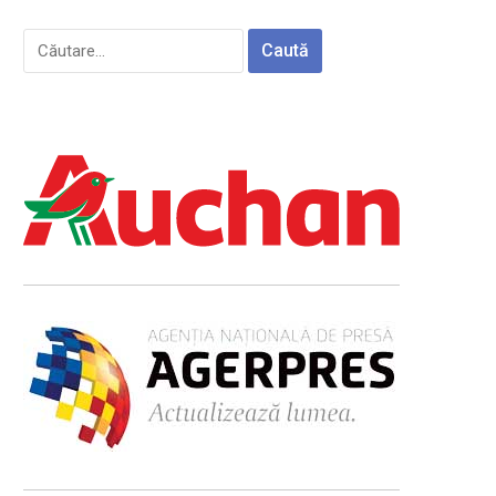
Caută
după: