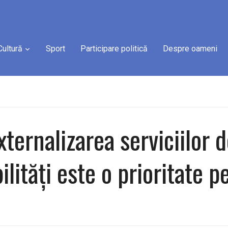
Cultură
Sport
Participare politică
Despre oameni
ternalizarea serviciilor d
ilităţi este o prioritate