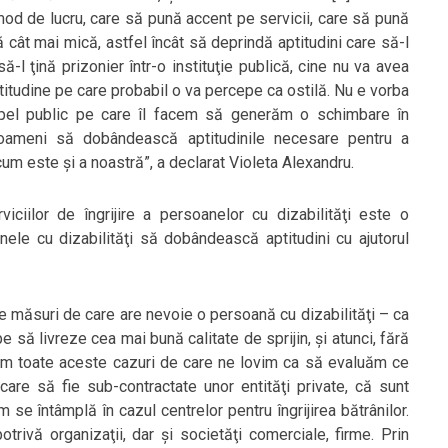
mod de lucru, care să pună accent pe servicii, care să pună
ă cât mai mică, astfel încât să deprindă aptitudini care să-l
l ţină prizonier într-o instituţie publică, cine nu va avea
itudine pe care probabil o va percepe ca ostilă. Nu e vorba
 apel public pe care îl facem să generăm o schimbare în
ti oameni să dobândească aptitudinile necesare pentru a
cum este şi a noastră”, a declarat Violeta Alexandru.
iciilor de îngrijire a persoanelor cu dizabilităţi este o
nele cu dizabilităţi să dobândească aptitudini cu ajutorul
 de măsuri de care are nevoie o persoană cu dizabilităţi – ca
 să livreze cea mai bună calitate de sprijin, şi atunci, fără
sim toate aceste cazuri de care ne lovim ca să evaluăm ce
 care să fie sub-contractate unor entităţi private, că sunt
se întâmplă în cazul centrelor pentru îngrijirea bătrânilor.
rivă organizaţii, dar şi societăţi comerciale, firme. Prin