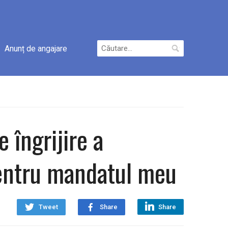
Caută
Anunț de angajare
după:
e îngrijire a
 pentru mandatul meu
Tweet
Share
Share