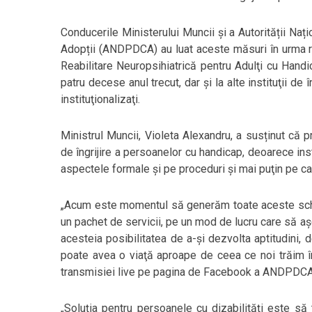
Conducerile Ministerului Muncii şi a Autorității Nați
Adopții (ANDPDCA) au luat aceste măsuri în urma re
Reabilitare Neuropsihiatrică pentru Adulţi cu Hand
patru decese anul trecut, dar şi la alte instituţii de
instituţionalizaţi.
Ministrul Muncii, Violeta Alexandru, a susținut că 
de îngrijire a persoanelor cu handicap, deoarece ins
aspectele formale şi pe proceduri şi mai puţin pe cali
„Acum este momentul să generăm toate aceste schimb
un pachet de servicii, pe un mod de lucru care să aşe
acesteia posibilitatea de a-şi dezvolta aptitudini,
poate avea o viaţă aproape de ceea ce noi trăim în 
transmisiei live pe pagina de Facebook a ANDPDCA
„Soluţia pentru persoanele cu dizabilităţi este să 