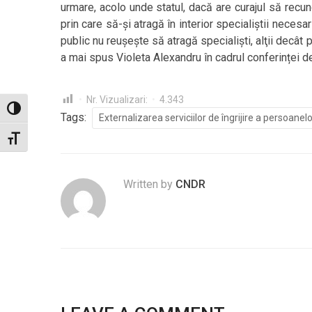
urmare, acolo unde statul, dacă are curajul să recu
prin care să-şi atragă în interior specialiştii necesa
public nu reuşeşte să atragă specialişti, alţii decât 
a mai spus Violeta Alexandru în cadrul conferinței d
Nr. Vizualizari:
4.343
Toggle High Contrast
Tags:
Externalizarea serviciilor de îngrijire a persoanelor
Toggle Font size
Written by
CNDR