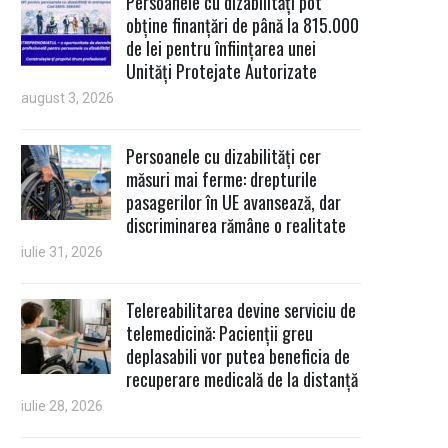
Persoanele cu dizabilități pot
obține finanțări de până la 815.000
de lei pentru înființarea unei
Unități Protejate Autorizate
august 3, 2026
Persoanele cu dizabilități cer
măsuri mai ferme: drepturile
pasagerilor în UE avansează, dar
discriminarea rămâne o realitate
iulie 31, 2026
Telereabilitarea devine serviciu de
telemedicină: Pacienții greu
deplasabili vor putea beneficia de
recuperare medicală de la distanță
iulie 28, 2026