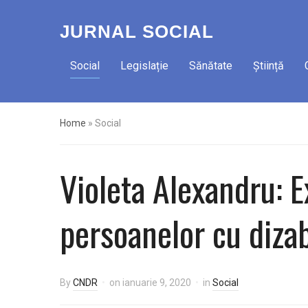
JURNAL SOCIAL
Social
Legislație
Sănătate
Știință
Home
»
Social
Violeta Alexandru: Ex
persoanelor cu dizab
By
CNDR
on
ianuarie 9, 2020
in
Social