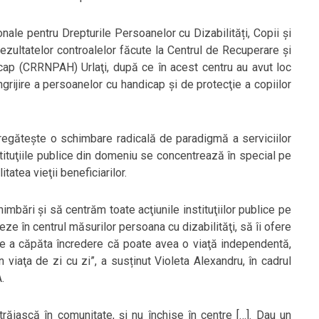
onale pentru Drepturile Persoanelor cu Dizabilități, Copii și
zultatelor controalelor făcute la Centrul de Recuperare şi
icap (CRRNPAH) Urlaţi, după ce în acest centru au avut loc
 îngrijire a persoanelor cu handicap şi de protecţie a copiilor
pregăteşte o schimbare radicală de paradigmă a serviciilor
tituţiile publice din domeniu se concentrează în special pe
tatea vieţii beneficiarilor.
ări şi să centrăm toate acţiunile instituţiilor publice pe
ze în centrul măsurilor persoana cu dizabilităţi, să îi ofere
 de a căpăta încredere că poate avea o viaţă independentă,
viaţa de zi cu zi”, a susținut Violeta Alexandru, în cadrul
.
trăiască în comunitate, şi nu închise în centre […]. Dau un