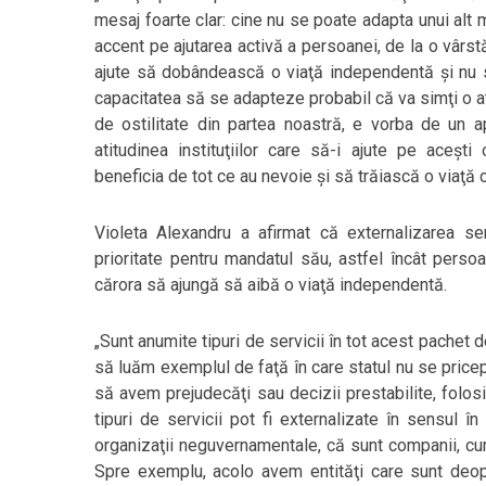
mesaj foarte clar: cine nu se poate adapta unui alt 
accent pe ajutarea activă a persoanei, de la o vârst
ajute să dobândească o viaţă independentă şi nu să-
capacitatea să se adapteze probabil că va simţi o at
de ostilitate din partea noastră, e vorba de un
atitudinea instituţiilor care să-i ajute pe aceş
beneficia de tot ce au nevoie şi să trăiască o viaţă 
Violeta Alexandru a afirmat că externalizarea serv
prioritate pentru mandatul său, astfel încât persoa
cărora să ajungă să aibă o viaţă independentă.
„Sunt anumite tipuri de servicii în tot acest pachet
să luăm exemplul de faţă în care statul nu se pricepe
să avem prejudecăţi sau decizii prestabilite, folo
tipuri de servicii pot fi externalizate în sensul în
organizaţii neguvernamentale, că sunt companii, cum 
Spre exemplu, acolo avem entităţi care sunt deopot