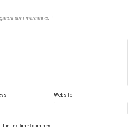
gatorii sunt marcate cu
*
ess
Website
r the next time I comment.