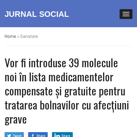
JURNAL SOCIAL
Home
»
Sanatate
Vor fi introduse 39 molecule
noi în lista medicamentelor
compensate și gratuite pentru
tratarea bolnavilor cu afecțiuni
grave
Tweet
Share
Share