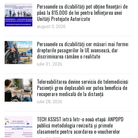
Persoanele cu dizabilități pot obține finanțări de
până la 815.000 de lei pentru înființarea unei
Unități Protejate Autorizate
august 3, 2026
Persoanele cu dizabilități cer măsuri mai ferme:
drepturile pasagerilor în UE avansează, dar
discriminarea rămâne o realitate
iulie 31, 2026
Telereabilitarea devine serviciu de telemedicină:
Pacienții greu deplasabili vor putea beneficia de
recuperare medicală de la distanță
iulie 28, 2026
TECH ASSIST intră într-o nouă etapă: ANPDPD
publică metodologia revizuită și primele
clasamente pentru acordarea e-voucherelor