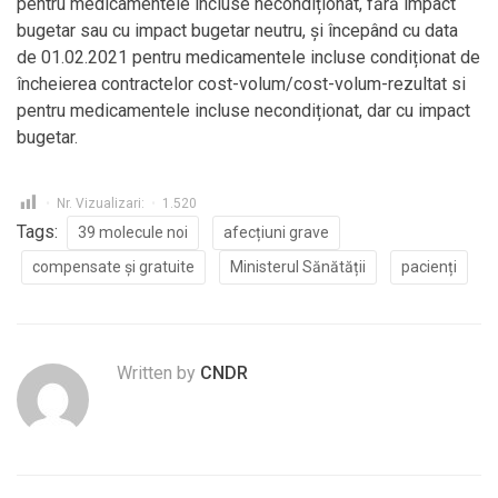
pentru medicamentele incluse necondiționat, fără impact
bugetar sau cu impact bugetar neutru, și începând cu data
de 01.02.2021 pentru medicamentele incluse condiționat de
încheierea contractelor cost-volum/cost-volum-rezultat si
pentru medicamentele incluse necondiționat, dar cu impact
bugetar.
Nr. Vizualizari:
1.520
Tags:
39 molecule noi
afecțiuni grave
compensate și gratuite
Ministerul Sănătății
pacienți
Written by
CNDR