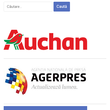
Caută
după: