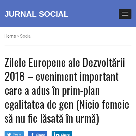
JURNAL SOCIAL
Home
»
Social
Zilele Europene ale Dezvoltării
2018 – eveniment important
care a adus în prim-plan
egalitatea de gen (Nicio femeie
să nu fie lăsată în urmă)
Tweet
Share
Share