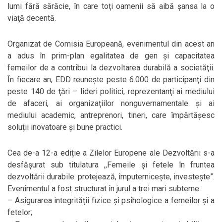
lumi fără sărăcie, în care toţi oamenii să aibă şansa la o
viaţă decentă.
Organizat de Comisia Europeană, evenimentul din acest an
a adus în prim-plan egalitatea de gen şi capacitatea
femeilor de a contribui la dezvoltarea durabilă a societăţii.
În fiecare an, EDD reunește peste 6.000 de participanţi din
peste 140 de ţări – lideri politici, reprezentanţi ai mediului
de afaceri, ai organizaţiilor nonguvernamentale şi ai
mediului academic, antreprenori, tineri, care împărtăşesc
soluții inovatoare și bune practici.
Cea de-a 12-a ediție a Zilelor Europene ale Dezvoltării s-a
desfăşurat sub titulatura ,,Femeile şi fetele în fruntea
dezvoltării durabile: protejează, împuternicește, investeşte”.
Evenimentul a fost structurat în jurul a trei mari subteme:
– Asigurarea integrității fizice şi psihologice a femeilor şi a
fetelor;