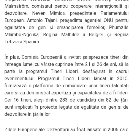
Malmström, comisarul pentru cooperare internaţională şi
dezvoltare, Neven Mimica, preşedintele Parlamentului
European, Antonio Tajani, preşedinta agenţiei ONU pentru
egalitatea de gen şi emanciparea femeilor, Phumzile
Mlambo-Ngcuka, Regina Mathilde a Belgiei și Regina
Letizia a Spaniei.
În plus, Comisia Europeană a invitat șaisprezece tineri din
întreaga lume, cu vârste cuprinse între 21 și 26 de ani, să ia
parte la programul Tineri Lideri, desfăşurat în cadrul
evenimentului. Programul Tineri Lideri, lansat în 2015,
furnizează o platformă de comunicare unor tineri talentați
care și-au demonstrat expertiza și capacitatea de a fi lideri.
Cei 16 tineri, aleși dintre 283 de candidați din 82 de țări,
sunt implicați în proiecte legate de egalitate de gen și de
dezvoltare în țările lor.
Zilele Europene ale Dezvoltării au fost lansate în 2006 ca o