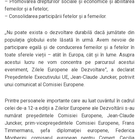
– Promovarea drepturilor sociale şi economice și abilitarea
femeilor și a fetelor;
– Consolidarea participării fetelor și a femeilor.
,,Nu poate exista o dezvoltare durabilă dacă jumătate din
populația globului este lăsată în urmă. Avem nevoie de
participare egală și de conducerea femeilor și a fetelor în
toate sferele vieții – atât în Europa, cât și în lume. Asupra
acestui lucru ne vom concentra pe parcursul acestui
eveniment, Zilele Europene ale Dezvoltare”, a declarat
Preşedintele Executivului UE, Jean-Claude Juncker, potrivit
unui comunicat al Comisiei Europene.
Printre persoanele importante care au luat cuvântul în cadrul
celei de-a 12-a ediţii a Zilelor Europene ale Dezvoltării s-au
numărat preşedintele Comisiei Europene, Jean-Claude
Juncker, prim-vicepreşedintele Comisiei Europene, Frans
Timmermans, şefa diplomaţiei europene, Federica
Mogherini, comisarul european pentru Comerţ, Cecilia