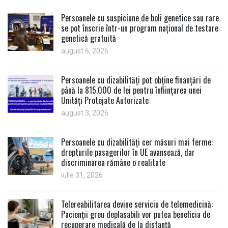
Persoanele cu suspiciune de boli genetice sau rare
se pot înscrie într-un program național de testare
genetică gratuită
august 6, 2026
Persoanele cu dizabilități pot obține finanțări de
până la 815.000 de lei pentru înființarea unei
Unități Protejate Autorizate
august 3, 2026
Persoanele cu dizabilități cer măsuri mai ferme:
drepturile pasagerilor în UE avansează, dar
discriminarea rămâne o realitate
iulie 31, 2026
Telereabilitarea devine serviciu de telemedicină:
Pacienții greu deplasabili vor putea beneficia de
recuperare medicală de la distanță