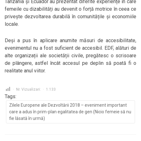
Tanzania și Ecuador au prezentat diferite experiențe în care
femeile cu dizabilități au devenit o forță motrice în ceea ce
privește dezvoltarea durabilă în comunitățile și economiile
locale.
Deși a pus în aplicare anumite măsuri de accesibilitate,
evenimentul nu a fost suficient de accesibil. EDF, alături de
alte organizații ale societății civile, pregătesc o scrisoare
de plângere, astfel încât accesul pe deplin să poată fi o
realitate anul viitor.
Nr. Vizualizari:
1.133
Tags:
Zilele Europene ale Dezvoltării 2018 – eveniment important
care a adus în prim-plan egalitatea de gen (Nicio femeie să nu
fie lăsată în urmă)