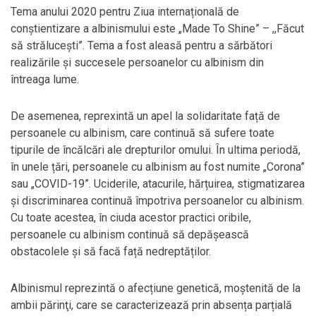
Tema anului 2020 pentru Ziua internațională de
conștientizare a albinismului este „Made To Shine” – ,,Făcut
să strălucești”. Tema a fost aleasă pentru a sărbători
realizările și succesele persoanelor cu albinism din
întreaga lume.
De asemenea, reprexintă un apel la solidaritate față de
persoanele cu albinism, care continuă să sufere toate
tipurile de încălcări ale drepturilor omului. În ultima periodă,
în unele țări, persoanele cu albinism au fost numite „Corona”
sau „COVID-19”. Uciderile, atacurile, hărțuirea, stigmatizarea
și discriminarea continuă împotriva persoanelor cu albinism.
Cu toate acestea, în ciuda acestor practici oribile,
persoanele cu albinism continuă să depășească
obstacolele și să facă față nedreptăților.
Albinismul reprezintă o afecțiune genetică, moştenită de la
ambii părinţi, care se caracterizează prin absența parțială