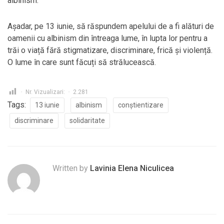
albinism.
Așadar, pe 13 iunie, să răspundem apelului de a fi alături de
oamenii cu albinism din întreaga lume, în lupta lor pentru a
trăi o viață fără stigmatizare, discriminare, frică și violență.
O lume în care sunt făcuți să strălucească.
Nr. Vizualizari:
2.281
Tags:
13 iunie
albinism
conștientizare
discriminare
solidaritate
Written by
Lavinia Elena Niculicea