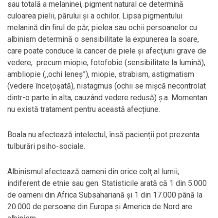
sau totală a melaninei, pigment natural ce determină
culoarea pielii, părului și a ochilor. Lipsa pigmentului
melanină din firul de păr, pielea sau ochii persoanelor cu
albinism determină o sensibilitate la expunerea la soare,
care poate conduce la cancer de piele şi afecţiuni grave de
vedere, precum miopie, fotofobie (sensibilitate la lumină),
ambliopie (,,ochi leneș”), miopie, strabism, astigmatism
(vedere încețoșată), nistagmus (ochii se mișcă necontrolat
dintr-o parte în alta, cauzând vedere redusă) ș.a. Momentan
nu există tratament pentru această afecțiune.
Boala nu afectează intelectul, însă pacienții pot prezenta
tulburări psiho-sociale.
Albinismul afectează oameni din orice colţ al lumii,
indiferent de etnie sau gen. Statisticile arată că 1 din 5.000
de oameni din Africa Subsahariană şi 1 din 17.000 până la
20.000 de persoane din Europa şi America de Nord are