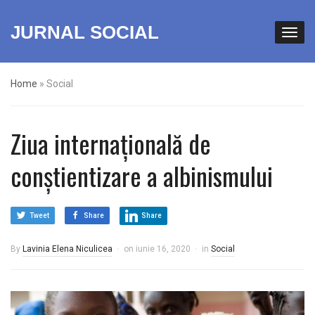
JURNAL SOCIAL
Home
»
Social
Ziua internațională de
conștientizare a albinismului
Tweet
Share
Share
By
Lavinia Elena Niculicea
on
iunie 16, 2020
in
Social