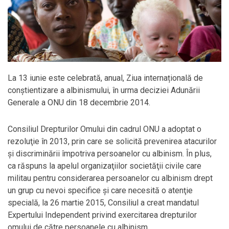
La 13 iunie este celebrată, anual, Ziua internațională de
conștientizare a albinismului, în urma deciziei Adunării
Generale a ONU din 18 decembrie 2014.
Consiliul Drepturilor Omului din cadrul ONU a adoptat o
rezoluţie în 2013, prin care se solicită prevenirea atacurilor
şi discriminării împotriva persoanelor cu albinism. În plus,
ca răspuns la apelul organizaţiilor societăţii civile care
militau pentru considerarea persoanelor cu albinism drept
un grup cu nevoi specifice şi care necesită o atenţie
specială, la 26 martie 2015, Consiliul a creat mandatul
Expertului Independent privind exercitarea drepturilor
omului de către persoanele cu albinism.