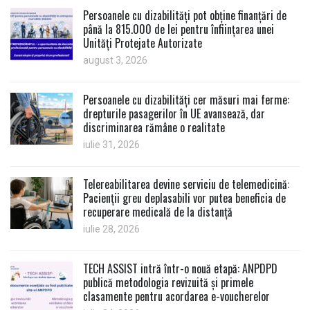
Persoanele cu dizabilități pot obține finanțări de
până la 815.000 de lei pentru înființarea unei
Unități Protejate Autorizate
august 3, 2026
Persoanele cu dizabilități cer măsuri mai ferme:
drepturile pasagerilor în UE avansează, dar
discriminarea rămâne o realitate
iulie 31, 2026
Telereabilitarea devine serviciu de telemedicină:
Pacienții greu deplasabili vor putea beneficia de
recuperare medicală de la distanță
iulie 28, 2026
TECH ASSIST intră într-o nouă etapă: ANPDPD
publică metodologia revizuită și primele
clasamente pentru acordarea e-voucherelor