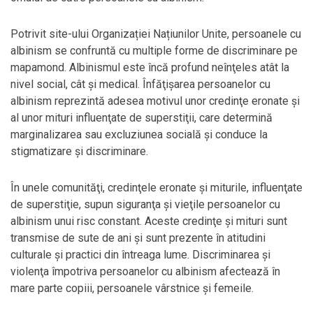
Potrivit site-ului Organizației Națiunilor Unite, persoanele cu
albinism se confruntă cu multiple forme de discriminare pe
mapamond. Albinismul este încă profund neînţeles atât la
nivel social, cât şi medical. Înfăţişarea persoanelor cu
albinism reprezintă adesea motivul unor credinţe eronate şi
al unor mituri influenţate de superstiţii, care determină
marginalizarea sau excluziunea socială şi conduce la
stigmatizare şi discriminare.
În unele comunităţi, credinţele eronate şi miturile, influenţate
de superstiţie, supun siguranţa şi vieţile persoanelor cu
albinism unui risc constant. Aceste credinţe şi mituri sunt
transmise de sute de ani şi sunt prezente în atitudini
culturale şi practici din întreaga lume. Discriminarea şi
violenţa împotriva persoanelor cu albinism afectează în
mare parte copiii, persoanele vârstnice şi femeile.