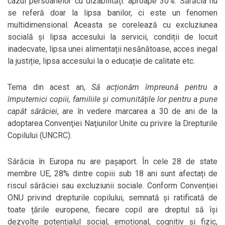
cazul persoanelor cu dizabilități: aproape 30%. Sărăcia nu
se referă doar la lipsa banilor, ci este un fenomen
multidimensional. Aceasta se corelează cu excluziunea
socială și lipsa accesului la servicii, condiții de locuit
inadecvate, lipsa unei alimentații nesănătoase, acces inegal
la justiție, lipsa accesului la o educație de calitate etc.
Tema din acest an,
Să acționăm împreună pentru a
împuternici copiii, familiile şi comunităţile lor pentru a pune
capăt sărăciei
, are în vedere marcarea a 30 de ani de la
adoptarea Convenţiei Naţiunilor Unite cu privire la Drepturile
Copilului (UNCRC).
Sărăcia în Europa nu are pașaport. În cele 28 de state
membre UE, 28% dintre copiii sub 18 ani sunt afectați de
riscul sărăciei sau excluziunii sociale. Conform Convenției
ONU privind drepturile copilului, semnată și ratificată de
toate țările europene, fiecare copil are dreptul să își
dezvolte potențialul social, emoțional, cognitiv și fizic,