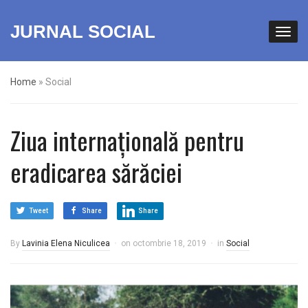
JURNAL SOCIAL
Home
»
Social
Ziua internaţională pentru
eradicarea sărăciei
Tweet
Share
Share
By
Lavinia Elena Niculicea
on
octombrie 18, 2019
in
Social