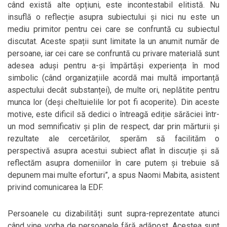
când există alte opțiuni, este incontestabil elitistă. Nu
insuflă o reflecție asupra subiectului și nici nu este un
mediu primitor pentru cei care se confruntă cu subiectul
discutat. Aceste spații sunt limitate la un anumit număr de
persoane, iar cei care se confruntă cu privare materială sunt
adesea aduși pentru a-și împărtăși experiența în mod
simbolic (când organizațiile acordă mai multă importanță
aspectului decât substanței), de multe ori, neplătite pentru
munca lor (deși cheltuielile lor pot fi acoperite). Din aceste
motive, este dificil să dedici o întreagă ediție sărăciei într-
un mod semnificativ și plin de respect, dar prin mărturii și
rezultate ale cercetărilor, sperăm să facilităm o
perspectivă asupra acestui subiect aflat în discuție și să
reflectăm asupra domeniilor în care putem și trebuie să
depunem mai multe eforturi”, a spus Naomi Mabita, asistent
privind comunicarea la EDF.
Persoanele cu dizabilități sunt supra-reprezentate atunci
când vine vorba de persoanele fără adăpost. Acestea sunt