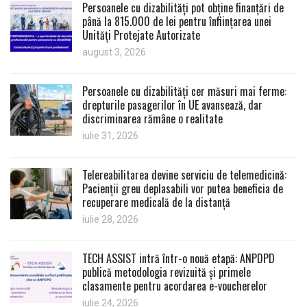
Persoanele cu dizabilități pot obține finanțări de
până la 815.000 de lei pentru înființarea unei
Unități Protejate Autorizate
august 3, 2026
Persoanele cu dizabilități cer măsuri mai ferme:
drepturile pasagerilor în UE avansează, dar
discriminarea rămâne o realitate
iulie 31, 2026
Telereabilitarea devine serviciu de telemedicină:
Pacienții greu deplasabili vor putea beneficia de
recuperare medicală de la distanță
iulie 28, 2026
TECH ASSIST intră într-o nouă etapă: ANPDPD
publică metodologia revizuită și primele
clasamente pentru acordarea e-voucherelor
iulie 24, 2026