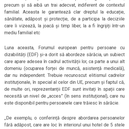
precum și să aibă un trai adecvat, indiferent de contextul
familial. Aceasta le garantează clar dreptul la educație,
sănătate, adăpost și protecție, de a participa la deciziile
care îi vizează, la joacă și timp liber, la a fi îngrijiți într-un
mediu familial etc
Luna aceasta, Forumul european pentru persoane cu
dizabilități (EDF) și-a dorit să abordeze sărăcia, un subiect
care apare adesea în cadrul activității lor, ca parte a unui alt
domeniu (ocuparea forței de muncă, asistență medicală),
dar nu independent. Trebuie recunoscut elitismul cadrelor
instituționale, în special al celor din UE, precum și faptul că,
de multe ori, reprezentanții EDF sunt invitați în spații care
necesită un nivel de „acces” (în sens instituțional), care nu
este disponibil pentru persoanele care trăiesc în sărăcie.
,,De exemplu, o conferință despre abordarea persoanelor
fără adăpost, care are loc în interiorul unui hotel de 5 stele