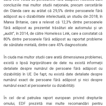
concluziile mai multor studii naționale, precum cercetările
din Olanda care au arătat că 29,5% dintre persoanele fără
adăpost au o dizabilitate intelectuală; un studiu din 2018, în
Marea Britanie, care a relevat că 12,3% dintre persoanele
fără adăpost au prezentat trăsături ale autismului și un
„audit”, în 2014, de către Homeless Link, care a constatat că
80% dintre persoanele fără adăpost au raportat probleme
de sănătate mintală, dintre care 45% diagnosticate.
În ciuda mai multor studii care arată dimensiunea problemei,
există o lipsă îngrijorătoare de date: nu există informații
detaliate despre numărul de persoane fără adăpost cu
dizabilități în UE. De fapt, nu există date detaliate despre
numărul exact de persoane fără adăpost și nici despre
numărul exact al persoanelor cu dizabilități.
În cel de-al patrulea raport european privind drepturile
omului, EDF prezintă mai multe recomandări pentru