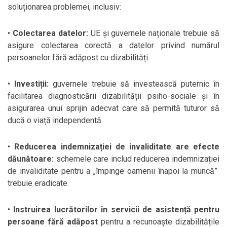
soluționarea problemei, inclusiv:
•
Colectarea datelor:
UE și guvernele naționale trebuie să
asigure colectarea corectă a datelor privind numărul
persoanelor fără adăpost cu dizabilități.
•
Investiții:
guvernele trebuie să investească puternic în
facilitarea diagnosticării dizabilității psiho-sociale și în
asigurarea unui sprijin adecvat care să permită tuturor să
ducă o viață independentă.
•
Reducerea indemnizației de invaliditate are efecte
dăunătoare:
schemele care includ reducerea indemnizației
de invaliditate pentru a „împinge oamenii înapoi la muncă”
trebuie eradicate.
•
Instruirea lucrătorilor în servicii de asistență pentru
persoane fără adăpost
pentru a recunoaște dizabilitățile