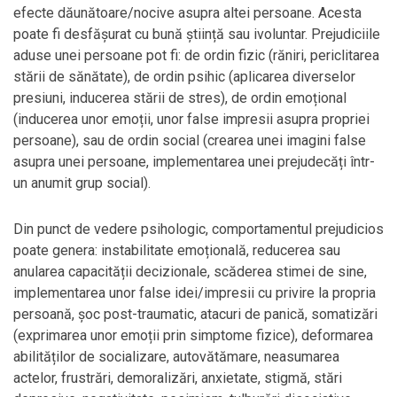
efecte dăunătoare/nocive asupra altei persoane. Acesta
poate fi desfășurat cu bună știință sau ivoluntar. Prejudiciile
aduse unei persoane pot fi: de ordin fizic (răniri, periclitarea
stării de sănătate), de ordin psihic (aplicarea diverselor
presiuni, inducerea stării de stres), de ordin emoțional
(inducerea unor emoții, unor false impresii asupra propriei
persoane), sau de ordin social (crearea unei imagini false
asupra unei persoane, implementarea unei prejudecăți într-
un anumit grup social).
Din punct de vedere psihologic, comportamentul prejudicios
poate genera: instabilitate emoțională, reducerea sau
anularea capacității decizionale, scăderea stimei de sine,
implementarea unor false idei/impresii cu privire la propria
persoană, șoc post-traumatic, atacuri de panică, somatizări
(exprimarea unor emoții prin simptome fizice), deformarea
abilităților de socializare, autovătămare, neasumarea
actelor, frustrări, demoralizări, anxietate, stigmă, stări