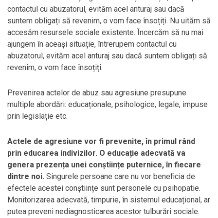
contactul cu abuzatorul, evităm acel anturaj sau dacă
suntem obligați să revenim, o vom face însoțiți. Nu uităm să
accesăm resursele sociale existente. Încercăm să nu mai
ajungem în aceași situație, întrerupem contactul cu
abuzatorul, evităm acel anturaj sau dacă suntem obligați să
revenim, o vom face însoțiți.
Prevenirea actelor de abuz sau agresiune presupune
multiple abordări: educaționale, psihologice, legale, impuse
prin legislație etc.
Actele de agresiune vor fi prevenite, în primul rând
prin educarea indivizilor. O educație adecvată va
genera prezența unei conștiințe puternice, în fiecare
dintre noi.
Singurele persoane care nu vor beneficia de
efectele acestei conștiințe sunt personele cu psihopatie.
Monitorizarea adecvată, timpurie, în sistemul educațional, ar
putea preveni nediagnosticarea acestor tulburări sociale.