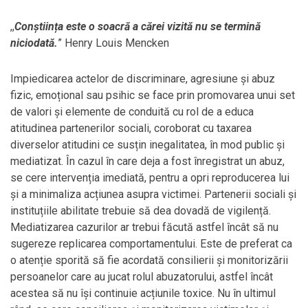
,,
Conștiința este o soacră a cărei vizită nu se termină
niciodată.
” Henry Louis Mencken
Impiedicarea actelor de discriminare, agresiune și abuz
fizic, emoțional sau psihic se face prin promovarea unui set
de valori și elemente de conduită cu rol de a educa
atitudinea partenerilor sociali, coroborat cu taxarea
diverselor atitudini ce susțin inegalitatea, în mod public și
mediatizat. În cazul în care deja a fost înregistrat un abuz,
se cere intervenția imediată, pentru a opri reproducerea lui
și a minimaliza acțiunea asupra victimei. Partenerii sociali și
instituțiile abilitate trebuie să dea dovadă de vigilență.
Mediatizarea cazurilor ar trebui făcută astfel încât să nu
sugereze replicarea comportamentului. Este de preferat ca
o atenție sporită să fie acordată consilierii și monitorizării
persoanelor care au jucat rolul abuzatorului, astfel încât
acestea să nu își continuie acțiunile toxice. Nu în ultimul