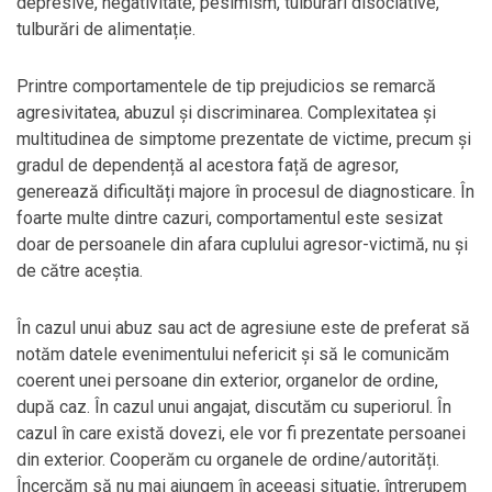
depresive, negativitate, pesimism, tulburări disociative,
tulburări de alimentație.
Printre comportamentele de tip prejudicios se remarcă
agresivitatea, abuzul și discriminarea. Complexitatea și
multitudinea de simptome prezentate de victime, precum și
gradul de dependență al acestora față de agresor,
generează dificultăți majore în procesul de diagnosticare. În
foarte multe dintre cazuri, comportamentul este sesizat
doar de persoanele din afara cuplului agresor-victimă, nu și
de către aceștia.
În cazul unui abuz sau act de agresiune este de preferat să
notăm datele evenimentului nefericit și să le comunicăm
coerent unei persoane din exterior, organelor de ordine,
după caz. În cazul unui angajat, discutăm cu superiorul. În
cazul în care există dovezi, ele vor fi prezentate persoanei
din exterior. Cooperăm cu organele de ordine/autorități.
Încercăm să nu mai ajungem în aceeași situație, întrerupem