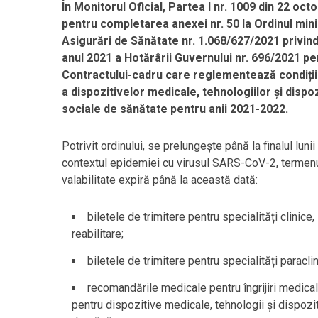
În Monitorul Oficial, Partea I nr. 1009 din 22 oc
pentru completarea anexei nr. 50 la Ordinul minis
Asigurări de Sănătate nr. 1.068/627/2021 privi
anul 2021 a Hotărârii Guvernului nr. 696/2021 pe
Contractului-cadru care reglementează condițiil
a dispozitivelor medicale, tehnologiilor și dispoz
sociale de sănătate pentru anii 2021-2022.
Potrivit ordinului, se prelungește până la finalul lunii
contextul epidemiei cu virusul SARS-CoV-2, termenu
valabilitate expiră până la această dată:
biletele de trimitere pentru specialități clinice
reabilitare;
biletele de trimitere pentru specialități paraclin
recomandările medicale pentru îngrijiri medicale 
pentru dispozitive medicale, tehnologii și dispozi