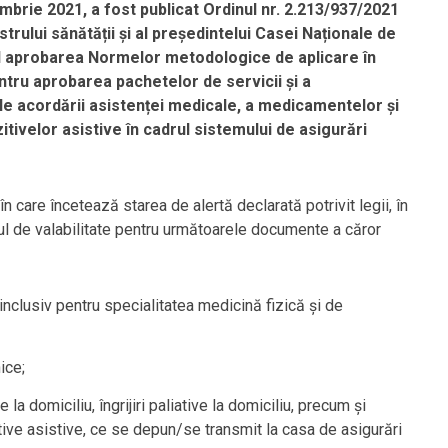
tombrie 2021, a fost publicat
Ordinul nr. 2.213/937/2021
trului sănătății și al președintelui Casei Naționale de
nd aprobarea Normelor metodologice de aplicare în
ntru aprobarea pachetelor de servicii și a
e acordării asistenței medicale, a medicamentelor și
itivelor asistive în cadrul sistemului de asigurări
 în care încetează starea de alertă declarată potrivit legii, în
l de valabilitate pentru următoarele documente a căror
, inclusiv pentru specialitatea medicină fizică și de
ice;
la domiciliu, îngrijiri paliative la domiciliu, precum și
tive asistive, ce se depun/se transmit la casa de asigurări