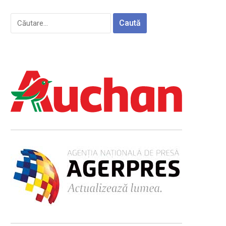
Caută
după: