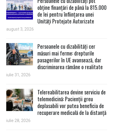
Persoanele cu dizabilități pot
obține finanțări de până la 815.000
de lei pentru înființarea unei
Unități Protejate Autorizate
august 3, 2026
Persoanele cu dizabilități cer
măsuri mai ferme: drepturile
pasagerilor în UE avansează, dar
discriminarea rămâne o realitate
iulie 31, 2026
Telereabilitarea devine serviciu de
telemedicină: Pacienții greu
deplasabili vor putea beneficia de
recuperare medicală de la distanță
iulie 28, 2026