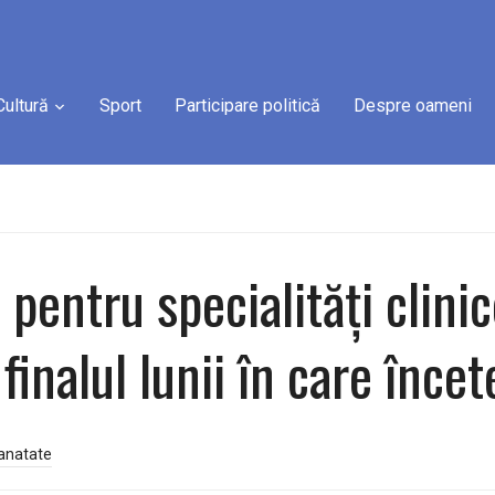
Cultură
Sport
Participare politică
Despre oameni
 pentru specialități clini
 finalul lunii în care înce
anatate