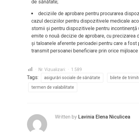
de sănătate;
deciziile de aprobare pentru procurarea dispozit
cazul deciziilor pentru dispozitivele medicale aco
stomii și pentru dispozitivele pentru incontinență u
emite o nouă decizie de aprobare, cu precizarea d
și taloanele aferente perioadei pentru care a fost 
transmit persoanei beneficiare prin orice mijloac
Nr. Vizualizari:
1.589
Tags:
asigurări sociale de sănătate
bilete de trimi
termen de valabilitate
Written by
Lavinia Elena Niculicea