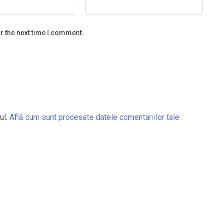
r the next time I comment.
ul.
Află cum sunt procesate datele comentariilor tale
.