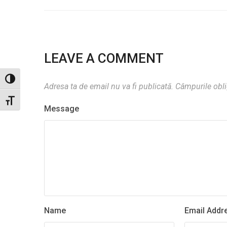
LEAVE A COMMENT
Toggle High Contrast
Adresa ta de email nu va fi publicată.
Câmpurile obli
Toggle Font size
Message
Name
Email Addr