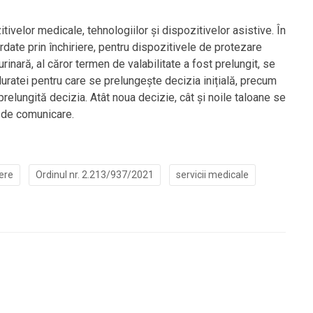
ivelor medicale, tehnologiilor și dispozitivelor asistive. În
rdate prin închiriere, pentru dispozitivele de protezare
rinară, al căror termen de valabilitate a fost prelungit, se
uratei pentru care se prelungește decizia inițială, precum
prelungită decizia. Atât noua decizie, cât și noile taloane se
e de comunicare.
tere
Ordinul nr. 2.213/937/2021
servicii medicale