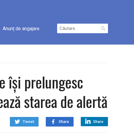
Caută
Anunț de angajare
după:
ce își prelungesc
tează starea de alertă
Tweet
Share
Share