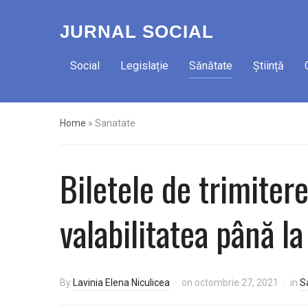
JURNAL SOCIAL
Social
Legislație
Sănătate
Știință
Home
»
Sanatate
Biletele de trimitere
valabilitatea până la
By
Lavinia Elena Niculicea
on
octombrie 27, 2021
in
S