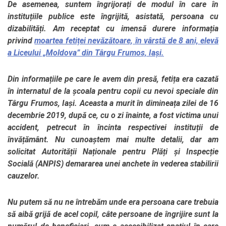
De asemenea, suntem îngrijorați de modul în care în
instituțiile publice este îngrijită, asistată, persoana cu
dizabilități. Am receptat cu imensă durere informația
privind
moartea fetiței nevăzătoare, în vârstă de 8 ani, elevă
a Liceului „Moldova” din Târgu Frumos, Iași.
Din informațiile pe care le avem din presă, fetița era cazată
în internatul de la școala pentru copii cu nevoi speciale din
Târgu Frumos, Iași. Aceasta a murit în dimineața zilei de 16
decembrie 2019, după ce, cu o zi înainte, a fost victima unui
accident, petrecut în încinta respectivei instituții de
învățământ. Nu cunoaștem mai multe detalii, dar am
solicitat Autorității Naționale pentru Plăți și Inspecție
Socială (ANPIS) demararea unei anchete în vederea stabilirii
cauzelor.
Nu putem să nu ne întrebăm unde era persoana care trebuia
să aibă grijă de acel copil, câte persoane de îngrijire sunt la