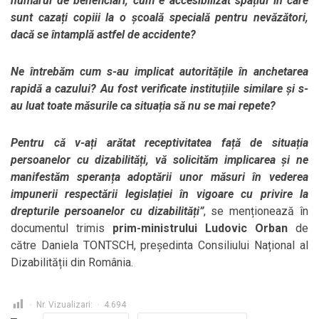
numărul de beneficiari, cum e accesibilizat spațiul în care
sunt cazați copiii la o școală specială pentru nevăzători,
dacă se întamplă astfel de accidente?
Ne întrebăm cum s-au implicat autoritățile în anchetarea
rapidă a cazului? Au fost verificate instituțiile similare și s-
au luat toate măsurile ca situația să nu se mai repete?
Pentru că v-ați arătat receptivitatea față de situația
persoanelor cu dizabilități, vă solicităm implicarea și ne
manifestăm speranța adoptării unor măsuri în vederea
impunerii respectării legislației în vigoare cu privire la
drepturile persoanelor cu dizabilități”
, se menționează în
documentul trimis
prim-ministrului Ludovic Orban
de
către Daniela TONTSCH, președinta Consiliului Național al
Dizabilității din România.
Nr. Vizualizari:
4.694