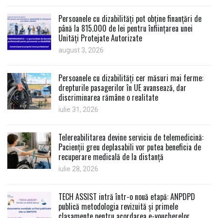
Persoanele cu dizabilități pot obține finanțări de
până la 815.000 de lei pentru înființarea unei
Unități Protejate Autorizate
august 3, 2026
Persoanele cu dizabilități cer măsuri mai ferme:
drepturile pasagerilor în UE avansează, dar
discriminarea rămâne o realitate
iulie 31, 2026
Telereabilitarea devine serviciu de telemedicină:
Pacienții greu deplasabili vor putea beneficia de
recuperare medicală de la distanță
iulie 28, 2026
TECH ASSIST intră într-o nouă etapă: ANPDPD
publică metodologia revizuită și primele
clasamente pentru acordarea e-voucherelor