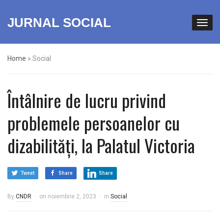
JURNAL SOCIAL
Home
»
Social
Întâlnire de lucru privind
problemele persoanelor cu
dizabilități, la Palatul Victoria
Tweet
Share
Share
By
CNDR
on
noiembrie 2, 2023
in
Social