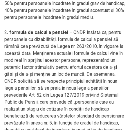
50% pentru persoanele încadrate în gradul grav de handicap,
40% pentru persoanele încadrate în gradul accentuat și 30%
pentru persoanele încadrate în gradul mediu.
2
. formula de calcul a pensiei
– CNDR insistă ca, pentru
persoanele cu dizabilități, formula de calcul a pensiei să
rămână cea prevăzută de Legea nr. 263/2010, în vigoare la
această dată. Menținerea actualei formule de calcul vine în
mod real în sprijinul acestor persoane, reprezentând un
puternic factor stimulativ pentru efortul acestora de a-și
găsi și de a-și menține un loc de muncă. De asemenea,
CNDR solicită să se respecte principiul echității în noua
lege a pensiilor; să se preia în noua lege a pensiilor
prevederile Art. 52 din Legea 127/2019 privind Sistemul
Public de Pensii, care prevede că „persoanele care au
realizat un stagiu de cotizare în condiţii de handicap
beneficiază de reducerea vârstelor standard de pensionare
prevăzute în anexa nr. 5, în funcţie de gradul de handicap,
dovedit cu certificat de încadrare în grad şi tip de handicap