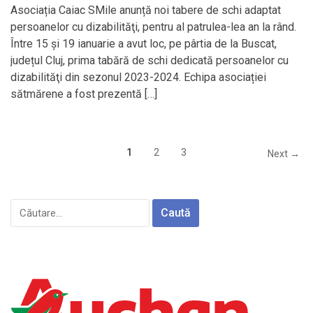
Asociația Caiac SMile anunță noi tabere de schi adaptat
persoanelor cu dizabilităţi, pentru al patrulea-lea an la rând.
Între 15 şi 19 ianuarie a avut loc, pe pârtia de la Buscat,
județul Cluj, prima tabără de schi dedicată persoanelor cu
dizabilităţi din sezonul 2023-2024. Echipa asociației
sătmărene a fost prezentă […]
1
2
3
Next →
Caută
după: