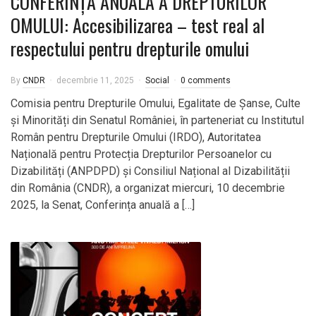
CONFERINȚA ANUALĂ A DREPTURILOR
OMULUI: Accesibilizarea – test real al
respectului pentru drepturile omului
By
CNDR
decembrie 11, 2025
Social
0 comments
Comisia pentru Drepturile Omului, Egalitate de Șanse, Culte
și Minorități din Senatul României, în parteneriat cu Institutul
Român pentru Drepturile Omului (IRDO), Autoritatea
Națională pentru Protecția Drepturilor Persoanelor cu
Dizabilități (ANPDPD) și Consiliul Național al Dizabilității
din România (CNDR), a organizat miercuri, 10 decembrie
2025, la Senat, Conferința anuală a […]