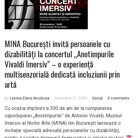
MINA București invită persoanele cu
dizabilități la concertul „Anotimpurile
Vivaldi Imersiv” – o experiență
multisenzorială dedicată incluziunii prin
artă
By
Lavinia Elena Niculicea
octombrie 27, 2025
Social
0 comments
Cu ocazia împlinirii a 300 de ani de la compunerea
capodoperei „Anotimpurile” de Antonio Vivaldi, Muzeul
Imersiv al Noilor Arte (MINA) din București lansează o
invitație specială adresată persoanelor cu dizabilități,
pentru a celebra împreună frumusețea și emoția muzicii.