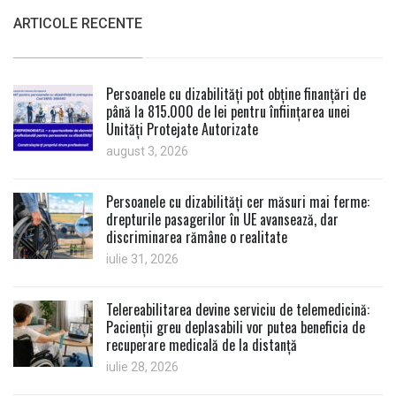
ARTICOLE RECENTE
Persoanele cu dizabilități pot obține finanțări de
până la 815.000 de lei pentru înființarea unei
Unități Protejate Autorizate
august 3, 2026
Persoanele cu dizabilități cer măsuri mai ferme:
drepturile pasagerilor în UE avansează, dar
discriminarea rămâne o realitate
iulie 31, 2026
Telereabilitarea devine serviciu de telemedicină:
Pacienții greu deplasabili vor putea beneficia de
recuperare medicală de la distanță
iulie 28, 2026